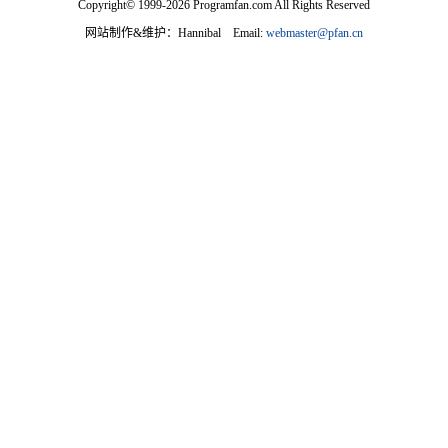
Copyright© 1999-2026 Programfan.com All Rights Reserved
网站制作&维护：Hannibal Email:
webmaster@pfan.cn