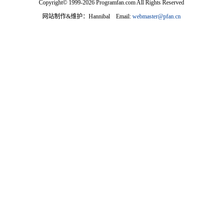
Copyright© 1999-2026 Programfan.com All Rights Reserved
网站制作&维护：Hannibal Email:
webmaster@pfan.cn