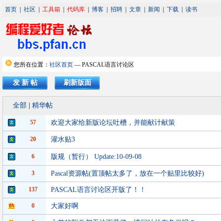
首页
|
社区
|
工具箱
|
代码库
|
博客
|
招聘
|
文章
|
新闻
|
下载
|
读书
您所在位置：
社区首页
— PASCAL语言讨论区
发 新 帖
刷新版面
全部
|
精华帖
57
欢迎大家给新版论坛吐槽，并能献计献策
20
灌水贴3
6
版规（暂行） Update:10-09-08
3
Pascal资源帖(置顶帖太多了，放在一个贴里比较好)
137
PASCAL语言讨论区开版了！！
0
大家好啊