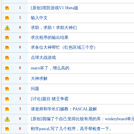
1
[原创]塔防游戏V1.0beta版
5
输入中文
0
求助，求助！求助大神们
0
求次程序的输出结果
0
求各位大神帮忙（红色区域三个空）
2
点球大战游戏
0
usaco坏了，增么高的
2
大神求解
0
问题
3
[讨论]题目:猪王争霸
3
请老师和学长们赐教：PASCAL题解
0
[原创]我编了个自己觉得比较有用的库：winkeyboard单
0
刚学pascal,写了几个程序，高手帮检查一下。