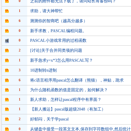
0
之前的附件都无法下载了，请问站长有备份吗？
1
求助，请大神帮忙
6
测测你的智商吧（越高分越多）
0
新手求教，PASCAL编程问题。
0
PASCAL小游戏常用的过程函数
2
[讨论]关于合并同类项的问题
1
新手急求y=x*3怎么用PASCAL写？
3
10进制转n进制
6
将c语言程序用pascal怎么翻译（熊猫），神贴，跪求
1
为什么随机函数的值是固定的，如何解决？
1
新人求助，怎样让pascal程序中有界面？
1
【新人搬运】pascal版超级2048（有加工）
2
好郁闷，关于学pascal
0
从键盘中接受一段英文文本,保存到字符数组中,然后统