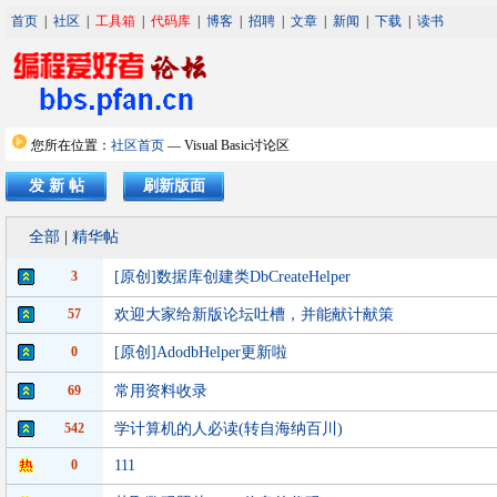
首页
|
社区
|
工具箱
|
代码库
|
博客
|
招聘
|
文章
|
新闻
|
下载
|
读书
您所在位置：
社区首页
— Visual Basic讨论区
发 新 帖
刷新版面
全部
|
精华帖
3
[原创]数据库创建类DbCreateHelper
57
欢迎大家给新版论坛吐槽，并能献计献策
0
[原创]AdodbHelper更新啦
69
常用资料收录
542
学计算机的人必读(转自海纳百川)
0
111