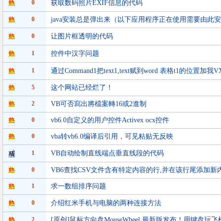
0
获取数码照片EXIF信息的代码
0
java安装总是弹出来（以下应用程序正在使用需要由此
0
让图片框透明的代码
1
控件中汉字问题
1
通过Command1把text1,text赋到word 表格t1的位置加我VX1
5
这个网站已经烂了！
2
VB可否寫出將檔案轉16或2進制
0
vb6.0自定义的用户控件Activex ocx控件
0
vba转vb6.0编译后引用，可见粘贴无反映
1
VB自动绘制直线端点垂直线段的代码
0
VB6查找CSV文件含有特定内容的行,并在该行尾添加新
1
求一数组排序问题
0
介绍红米手机与电脑的两种连接方法
2
[原创]鼠标方向盘MouseWheel 最新版发布！用键盘