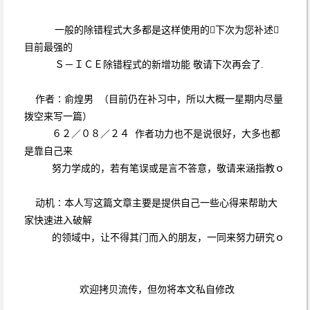
一般的除错程式大多都是这样使用的下次为您补述
目前最强的
Ｓ－ＩＣＥ除错程式的新增功能 敬请下次再会了.
作者∶俞煌男 （目前仍在补习中，所以大概一星期内尽量
拨空来写一篇）
６２／０８／２４ 作者功力也不是说很好，大多也都
是靠自己来
努力学成的，若有笔误或是言不答意，敬请来涵指教ｏ
动机∶本人写这篇文章主要是提供自己一些心得来帮助大
家快速进入破解
的领域中，让不得其门而入的朋友，一同来努力研究ｏ
欢迎拷贝流传，但勿将本文私自修改