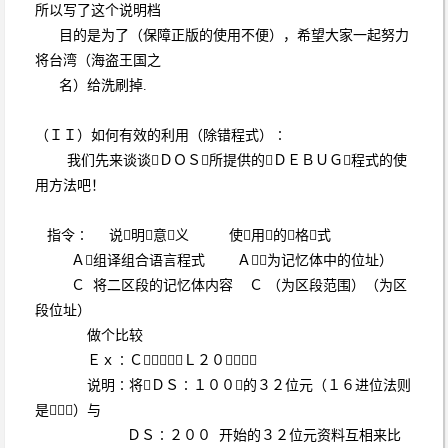
所以写了这个说明档
目的是为了（保障正版的使用不便），希望大家一起努力
将台湾（海盗王国之
名）给洗刷掉.
（ＩＩ）如何有效的利用（除错程式）∶
我们先来谈谈ＤＯＳ所提供的ＤＥＢＵＧ程式的使
用方法吧！
指令∶ 说明意义 使用的格式
Ａ组译组合语言程式 Ａ（为记忆体中的位址）
Ｃ 将二区段的记忆体内容 Ｃ （为区段范围）（为区
段位址）
做个比较
Ｅｘ∶Ｃ１００Ｌ２０２００
说明∶将ＤＳ∶１００的３２位元（１６进位法则
是２０）与
ＤＳ∶２００ 开始的３２位元资料互相来比