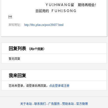
ＹＵＨＷＡＮＧ留 期待再相会！
目前用的 ＦＵＨＳＯＮＧ

本帖地址：
http://bbs.pfan.cn/post/20437.html
回复列表
（共0个回复）
暂无回复
我来回复
您尚未登录，请登录后再回复。
点此登录或注册
关于本站
-
联系我们
-
广告服务
-
赞助本站
-
官方微博