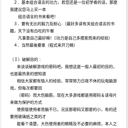
２．基本组合语言的功力，若您还是一位初学者的话，那麽
我建议您马上买一本
组合语言的书来看吧！
３．要有无比的毅力及耐心 （最好多读有关组合语言的书
籍，天下没有白吃的午餐
凡事靠自己最好棉！功力是自己多摸索而来的经验）
４．当然最後要拿（程式来开刀棉）
（Ｉ）破解目的∶
来谈谈破解游戏的密码吧，我想这是一般人最初的目的，
也是最热衷的想知道
相信大家都有恼人的经验，常常努力日夜不休的玩电脑游
戏，但每次都要因
（密码）而大伤脑筋，现在大多游戏都是用密码＆读母片
来做为保护的方式
使原版使用者苦脑不已，况且那密码又那麽的小，有的还
要用玻璃纸之类的才
能看个清楚，大伤使用者的眼睛及不必要的麻烦，本人之