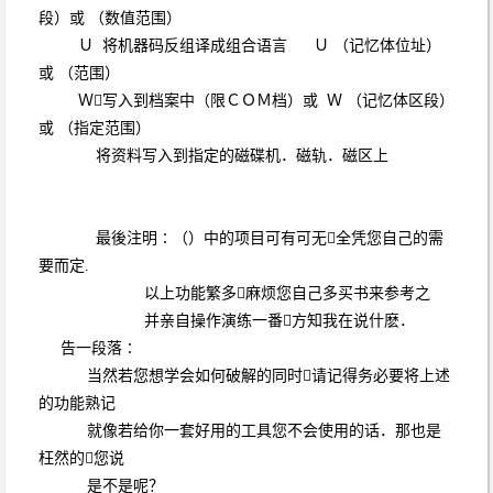
段）或 （数值范围）
Ｕ 将机器码反组译成组合语言 Ｕ （记忆体位址）
或 （范围）
Ｗ写入到档案中（限ＣＯＭ档）或 Ｗ （记忆体区段）
或 （指定范围）
将资料写入到指定的磁碟机．磁轨．磁区上
最後注明∶（）中的项目可有可无全凭您自己的需
要而定.
以上功能繁多麻烦您自己多买书来参考之
并亲自操作演练一番方知我在说什麽．
告一段落∶
当然若您想学会如何破解的同时请记得务必要将上述
的功能熟记
就像若给你一套好用的工具您不会使用的话．那也是
枉然的您说
是不是呢？