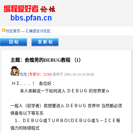
社区首页
—
汇编语言讨论区
回 帖
发 新 帖
主题：俞煌男的DEBUG教程 （1）
圪圪
[专家分：5150]
发布于 2003-10-14 10:38:00
ＨＩ．．．！ 各位好∶
本人来解说一下如何进入 ＤＥＢＵＧ 的世界里ｏ
一般人（初学者）若想要进入 ＤＥＢＵＧ 世界中 当然都必须
俱备有以下等东东
１．ＤＥＢＵＧ或ＴＵＲＢＯＤＥＢＵＧ或Ｓ－ＩＣＥ等
强力的除错程式