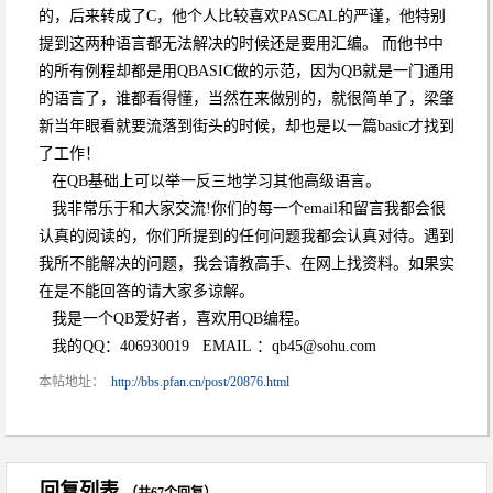
的，后来转成了C，他个人比较喜欢PASCAL的严谨，他特别
提到这两种语言都无法解决的时候还是要用汇编。 而他书中
的所有例程却都是用QBASIC做的示范，因为QB就是一门通用
的语言了，谁都看得懂，当然在来做别的，就很简单了，梁肇
新当年眼看就要流落到街头的时候，却也是以一篇basic才找到
了工作！
在QB基础上可以举一反三地学习其他高级语言。
我非常乐于和大家交流!你们的每一个email和留言我都会很
认真的阅读的，你们所提到的任何问题我都会认真对待。遇到
我所不能解决的问题，我会请教高手、在网上找资料。如果实
在是不能回答的请大家多谅解。
我是一个QB爱好者，喜欢用QB编程。
我的QQ：406930019 EMAIL ：qb45@sohu.com
本帖地址：
http://bbs.pfan.cn/post/20876.html
回复列表