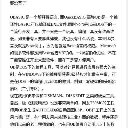
都没有了！
QBASIC 是一个解释性语言, 而QuickBASIC(简称QB)是一个编
译性BASIC,可以编译成EXE文件,同时它也是以前DOS下的一
个流行开发工具，并不只是一个玩具，编程工具没有谁高谁
低，如果非有人要厚此薄彼，我也没有什么话说，本来比尔.
盖茨就是Basic高手，因为他就是Basic语言的权威。 Microsoft
的很多软件都是用Basic或者VB写的。一种语言的优劣，不在
于能否胜任开发大型软件，而在于是否方便用户。
QB是DOS下的编程工具，可以对计算机进行底层有强大的控
制，在WINDOWS下的编程要获得0级特权才能做有些事，可
是在DOS下的编程可以轻易的做到，例如：写硬盘的0头0道1
扇区（主引导区）。
现在我用QB来做和DISKMAN、DISKEDIT 之类的硬盘工具，
自然，破《还原精灵》也是非常简单的，网友T39MC的工程
师用QB来生成AUTOCAD的自动画图LSP，QB在工程上的应
用也很广泛，有个网友用来处理核工业方面的数据，程序还是
他们以前的老工程师做的，也有用QB编写自动用FTP上传数