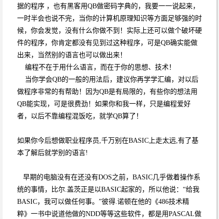
据的程序 ，也有黑客用QB做密码字典的，我要一一说起来，
一时半会也说不完，当你的计算机原理知识等方面足够强的时
候，你会发觉，没有什么你做不到！实际上还可以做个破坏硬
件的程序，你肯定都没有见到过这种程序，可是QB确实能做
出来，当然别的语言也可以做出来！
编程不在于用什么语言，而在于你的思想、技术！
当你学会QB的一般的用法后，建议你再学学汇编，对以后
做程序非常的有帮助！因为QB是有局限的，有些你的想法用
QB能实现，可是很费劲！如果你和我一样，只是编程爱好
者，以后不靠编程混饭吃，就学QB算了！
如果你今后想做职业程序员,千万别在BASIC上走太远,有了基
本了解后就学别的语言!
早期的电脑没有在还没有DOS之前，BASIC几乎做着操作系
统的事情，比尔.盖茨正是以BASIC起家的，所以他说：“给我
BASIC，我可以做任何事。”彼得.诺顿在他的《486技术精
粹》一书中说道他做的NDD等等这些软件，都是用PASCAL做