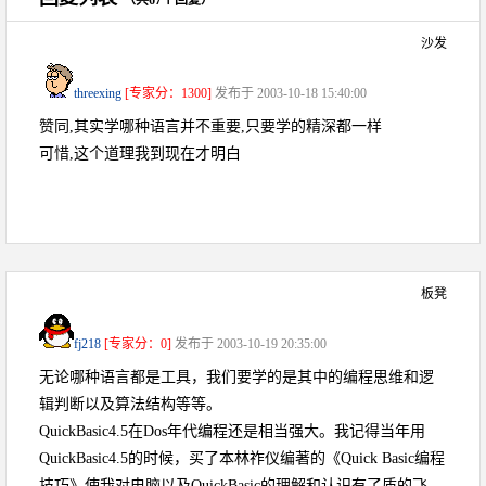
（共67个回复）
沙发
threexing
[专家分：1300]
发布于 2003-10-18 15:40:00
赞同,其实学哪种语言并不重要,只要学的精深都一样
可惜,这个道理我到现在才明白
板凳
fj218
[专家分：0]
发布于 2003-10-19 20:35:00
无论哪种语言都是工具，我们要学的是其中的编程思维和逻
辑判断以及算法结构等等。
QuickBasic4.5在Dos年代编程还是相当强大。我记得当年用
QuickBasic4.5的时候，买了本林祚仪编著的《Quick Basic编程
技巧》使我对电脑以及QuickBasic的理解和认识有了质的飞