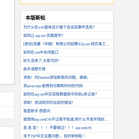
本版新帖
为什么在web窗体设计器下会出现事件丢失？
如何让 asp.net 页面居中？
[原创]浩康（中国）有限公司招聘ASp.net 网页美工人才加盟（工作地点北京朝阳区sohu现代城）
如何在.net中关闭窗口
好久没来了,大家可好?
高手请帮忙呀
求助！向DataSet添加新表的问题，谢谢。
求javascript 能得到日期和时间的代码
如何在asp.net中实现取数据库中的前n条记录？
求助！测试网页时出现的错误！
我是新手 想提问
我想用asp.net(C#)不过我不知道,用什么开发环境好,还有代码与界面在一起好,还是分开好
急 急 急！ ！ ！不要错过！！！asp.net(c#)
关于JSP中文设置问题 ，现列举例程 ！