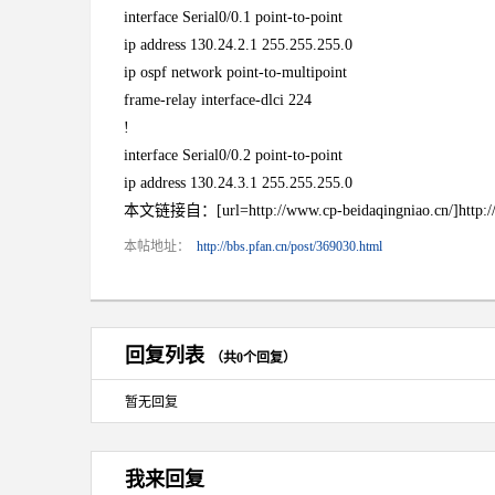
interface Serial0/0.1 point-to-point
ip address 130.24.2.1 255.255.255.0
ip ospf network point-to-multipoint
frame-relay interface-dlci 224
!
interface Serial0/0.2 point-to-point
ip address 130.24.3.1 255.255.255.0
本文链接自：[url=http://www.cp-beidaqingniao.cn/]http://w
本帖地址：
http://bbs.pfan.cn/post/369030.html
回复列表
（共0个回复）
暂无回复
我来回复