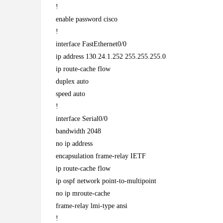
!
enable password cisco
!
interface FastEthernet0/0
ip address 130.24.1.252 255.255.255.0
ip route-cache flow
duplex auto
speed auto
!
interface Serial0/0
bandwidth 2048
no ip address
encapsulation frame-relay IETF
ip route-cache flow
ip ospf network point-to-multipoint
no ip mroute-cache
frame-relay lmi-type ansi
!