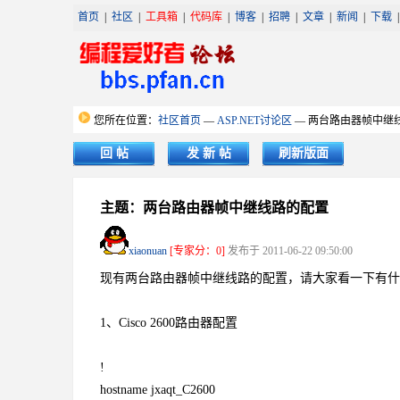
首页
|
社区
|
工具箱
|
代码库
|
博客
|
招聘
|
文章
|
新闻
|
下载
您所在位置：
社区首页
—
ASP.NET讨论区
— 两台路由器帧中继
回 帖
发 新 帖
刷新版面
主题：两台路由器帧中继线路的配置
xiaonuan
[专家分：0]
发布于 2011-06-22 09:50:00
现有两台路由器帧中继线路的配置，请大家看一下有什
1、Cisco 2600路由器配置
!
hostname jxaqt_C2600