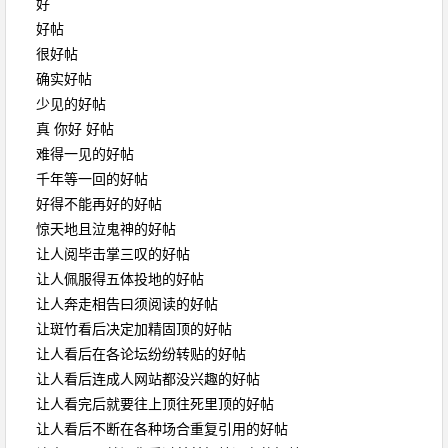
好
好帖
很好帖
确实好帖
少见的好帖
真 你好 好帖
难得一见的好帖
千年等一回的好帖
好得不能再好的好帖
惊天地且泣鬼神的好帖
让人阅毕击掌三叹的好帖
让人佩服得五体投地的好帖
让人奔走相告曰须阅读的好帖
让斑竹看后决定加精固顶的好帖
让人看后在各论坛纷纷转贴的好帖
让人看后连成人网站都没兴趣的好帖
让人看完后就要往上顶往死里顶的好帖
让人看后不断在各种场合重复引用的好帖