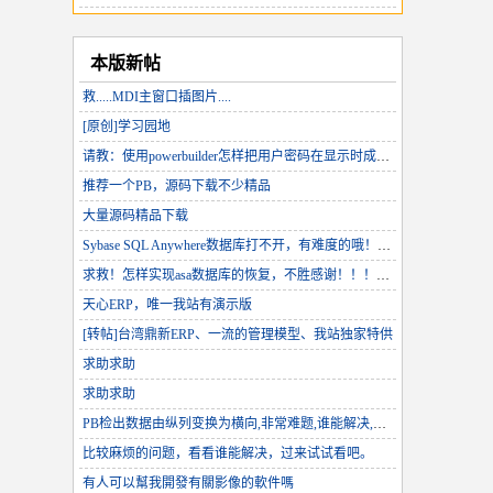
本版新帖
救.....MDI主窗口插图片....
[原创]学习园地
请教：使用powerbuilder怎样把用户密码在显示时成*？？
推荐一个PB，源码下载不少精品
大量源码精品下载
Sybase SQL Anywhere数据库打不开，有难度的哦！试一试您的水平！
求救！怎样实现asa数据库的恢复，不胜感谢！！！！！
天心ERP，唯一我站有演示版
[转帖]台湾鼎新ERP、一流的管理模型、我站独家特供
求助求助
求助求助
PB检出数据由纵列变换为横向,非常难题,谁能解决,堪称高手
比较麻烦的问题，看看谁能解决，过来试试看吧。
有人可以幫我開發有關影像的軟件嗎