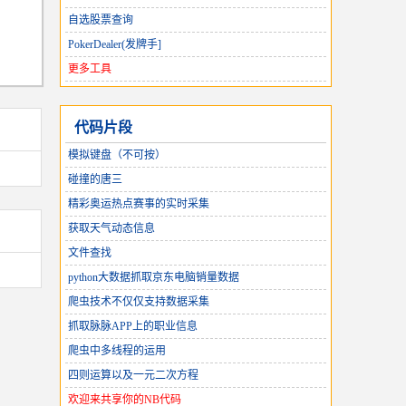
自选股票查询
PokerDealer(发牌手]
更多工具
代码片段
模拟键盘（不可按）
碰撞的唐三
精彩奥运热点赛事的实时采集
获取天气动态信息
文件查找
python大数据抓取京东电脑销量数据
爬虫技术不仅仅支持数据采集
抓取脉脉APP上的职业信息
爬虫中多线程的运用
四则运算以及一元二次方程
欢迎来共享你的NB代码