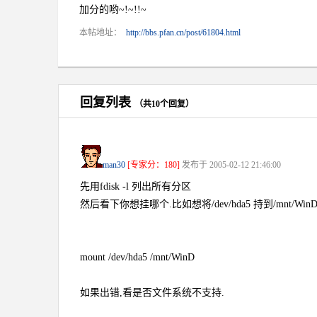
加分的哟~!~!!~
本帖地址：
http://bbs.pfan.cn/post/61804.html
回复列表
（共10个回复）
man30
[专家分：180]
发布于 2005-02-12 21:46:00
先用fdisk -l 列出所有分区
然后看下你想挂哪个.比如想将/dev/hda5 持到/mnt/Wi
mount /dev/hda5 /mnt/WinD
如果出错,看是否文件系统不支持.