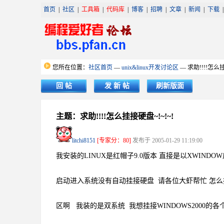
首页
|
社区
|
工具箱
|
代码库
|
博客
|
招聘
|
文章
|
新闻
|
下载
您所在位置：
社区首页
—
unix&linux开发讨论区
— 求助!!!!怎么挂
回 帖
发 新 帖
刷新版面
主题：求助!!!!怎么挂接硬盘~!~!~!
litchi8151
[专家分：80]
发布于 2005-01-29 11:19:00
我安装的LINUX是红帽子9.0版本 直接是以XWINDOW启
启动进入系统没有自动挂接硬盘 请各位大虾帮忙 怎
区啊 我装的是双系统 我想挂接WINDOWS2000的各个分