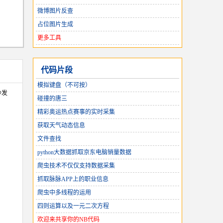
微博图片反查
占位图片生成
更多工具
代码片段
模拟键盘（不可按）
沙发
碰撞的唐三
精彩奥运热点赛事的实时采集
获取天气动态信息
文件查找
python大数据抓取京东电脑销量数据
爬虫技术不仅仅支持数据采集
抓取脉脉APP上的职业信息
爬虫中多线程的运用
四则运算以及一元二次方程
欢迎来共享你的NB代码