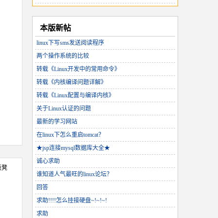
本版新帖
linux下写sms发送阅读程序
两个操作系统的比较
转载《Linux开发中的常用命令》
转载《内核编译问题详解》
转载《Linux配置与编译内核》
关于Linux认证的问题
最新的学习网站
在linux下怎么重启tomcat？
★jsp连接mysql数据库大全★
诚心求助
板凳
谁知道人气最旺的linux论坛？
回答
求助!!!!怎么挂接硬盘~!~!~!
求助