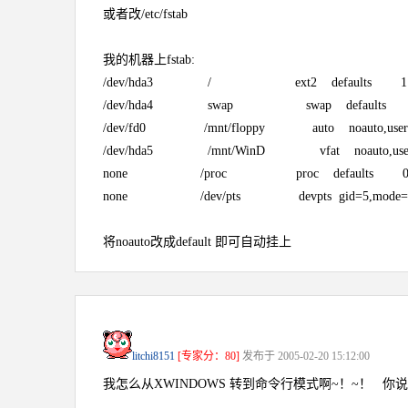
或者改/etc/fstab
我的机器上fstab:
/dev/hda3 / ext2 defaults 1 
/dev/hda4 swap swap defaults 
/dev/fd0 /mnt/floppy auto noauto,use
/dev/hda5 /mnt/WinD vfat noauto,use
none /proc proc defaults 0 
none /dev/pts devpts gid=5,mode=62
将noauto改成default 即可自动挂上
litchi8151
[专家分：80]
发布于 2005-02-20 15:12:00
我怎么从XWINDOWS 转到命令行模式啊~！~！ 