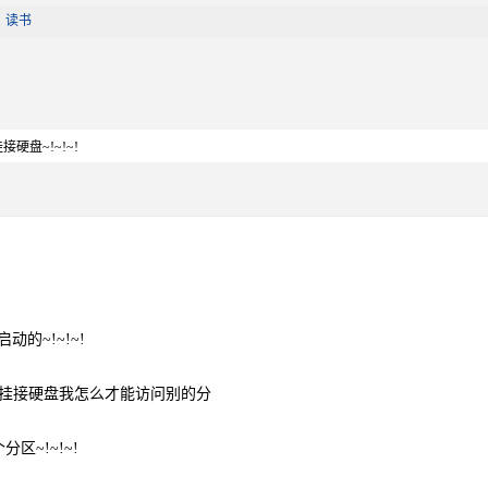
|
读书
接硬盘~!~!~!
动的~!~!~!
么挂接硬盘我怎么才能访问别的分
区~!~!~!