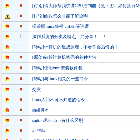
0
[讨论]请大师帮我讲讲CPU控制器（见下图）如何执行MOV 
0
[讨论]函数怎么才能了解全啊
0
招兼职linux编程，shell等讲师
1
操作系统的分类及特点，共分享！！！
1
[转帖]计算机的组成原理，不看你会后悔的！
0
[原创]破解计算机密码的各种方法
0
[转帖]使用yum安装软件包
0
[转帖]与linux相关的一些口令
0
交友
0
linux入门不可不知道的命令
0
shell脚本
0
sudo -i和sudo -s有什么区别
0
######