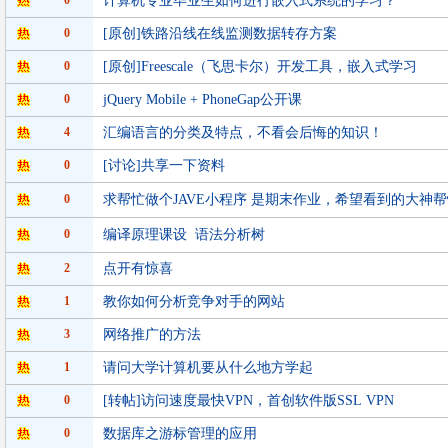
0
计算机专业毕业生如何进行嵌入式系统的学习？
0
[原创]铁路沿线在线监测数据转存方案
0
[原创]Freescale（飞思卡尔）开发工具，嵌入式学习
0
jQuery Mobile + PhoneGap公开课
4
汇编语言的分类及特点，不看会后悔的知识！
0
[讨论]共享一下资料
0
求帮忙做个JAVE小程序 是期末作业，希望看到的大神帮
0
编译原理课设 语法分析树
2
点开有惊喜
1
教你如何分析竞争对手的网站
3
网络推广的方法
1
请问大学计算机要从什么地方学起
0
[转帖]访问速度最快VPN，首创软件版SSL VPN
0
数据库之游标管理的应用