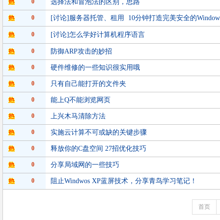
0
选择法和冒泡法的区别，思路
0
[讨论]服务器托管、租用 10分钟打造完美安全的Windo
0
[讨论]怎么学好计算机程序语言
0
防御ARP攻击的妙招
0
硬件维修的一些知识很实用哦
0
只有自己能打开的文件夹
0
能上Q不能浏览网页
0
上兴木马清除方法
0
实施云计算不可或缺的关键步骤
0
释放你的C盘空间 27招优化技巧
0
分享局域网的一些技巧
0
阻止Windwos XP蓝屏技术，分享青鸟学习笔记！
首页