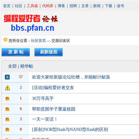
首页
|
社区
|
工具箱
|
代码库
|
博客
|
招聘
|
文章
|
新闻
|
下载
|
读书
您所在位置：
社区首页
— 交朋识友区
发 新 帖
刷新版面
全部
|
精华帖
57
欢迎大家给新版论坛吐槽，并能献计献策
2
[活动]编程爱好者交友
1
30万寻高手
0
帮助贫困学子重返校园
3
一天一笑话！
0
[原创]NOR型flash与NAND型flash的区别