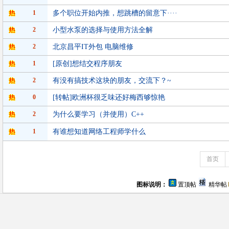
1
多个职位开始内推，想跳槽的留意下····
2
小型水泵的选择与使用方法全解
2
北京昌平IT外包 电脑维修
1
[原创]想结交程序朋友
2
有没有搞技术这块的朋友，交流下？~
0
[转帖]欧洲杯很乏味还好梅西够惊艳
2
为什么要学习（并使用）C++
1
有谁想知道网络工程师学什么
首页
图标说明：
置顶帖
精华帖