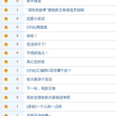
0
新手报道
1
“成长的故事”微电影主角海选开始啦
0
恋爱小笑话
0
[讨论]两面派
0
哈哈！
0
笑话停不了!
0
不错的地儿！
2
真心交好友
1
[讨论]汇编和C语言哪个好？
0
给大家讲个笑话
0
下一站，电影主角
0
喜欢交朋友的大家就进来吧
1
[原创]一个人的一点味
1
不能不说的事~