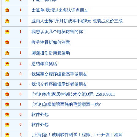
1
太孤单,我想过来多认识点朋友!
1
业内人士称1斤月饼成本不超8元 包装占总价三成
1
我想认识几个电脑厉害的你！
1
疲劳性骨折如何注意
1
脚踝扭伤后康复运动
2
总结年底笑话
0
我渴望交程序编辑高手做朋友
4
我想交程序编辑爱好者做朋友
0
[讨论]智能家居控制技术交流Q群: 259169811
1
[讨论]怎樣能讓西施的毛髮順滑一點?
0
软件外包
0
软件外包
4
[上海]急！诚聘软件测试工程师、c++开发工程师