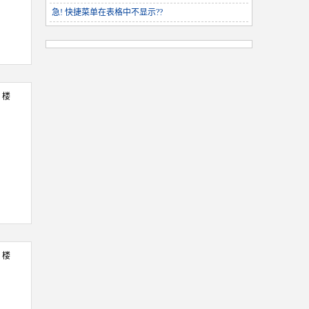
急! 快捷菜单在表格中不显示??
5 楼
6 楼