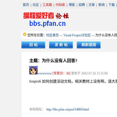
首页
|
社区
|
工具箱
|
代码库
|
博客
|
招聘
|
文章
|
新闻
|
下载
您所在位置：
社区首页
—
Visual Foxpro讨论区
— 为什么没有人回
回 帖
发 新 帖
刷新版面
主题：为什么没有人回答?
wwwwww
[专家分：30]
发布于 2003-07-26 15:31:00
foxpro6 如何创建活动文档，相关教材上没有啊，请
本帖地址：
http://bbs.pfan.cn/post/14804.html