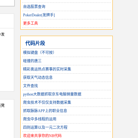
自选股票查询
PokerDealer(发牌手]
更多工具
沙发
代码片段
模拟键盘（不可按）
碰撞的唐三
精彩奥运热点赛事的实时采集
获取天气动态信息
文件查找
python大数据抓取京东电脑销量数据
爬虫技术不仅仅支持数据采集
板凳
抓取脉脉APP上的职业信息
爬虫中多线程的运用
四则运算以及一元二次方程
欢迎来共享你的NB代码