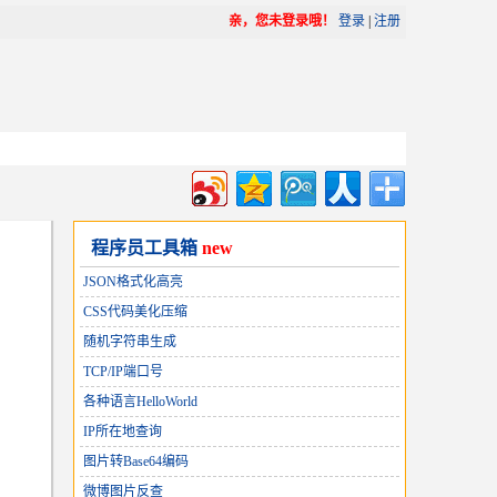
亲，您未登录哦！
登录
|
注册
程序员工具箱
new
JSON格式化高亮
CSS代码美化压缩
随机字符串生成
TCP/IP端口号
各种语言HelloWorld
IP所在地查询
图片转Base64编码
微博图片反查