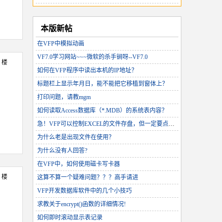
本版新帖
在VFP中模拟动画
VF7.0学习网站~~~微软的杀手锏呀--VF7.0
3 楼
如何在VFP程序中读出本机的IP地址？
标题栏上显示年月日，能不能把它移植到窗体上？
打印问题，请教mgm
如何读取Access数据库（*.MDB）的系统表内容？
急！VFP可以控制EXCEL的文件存盘，但一定要点击确认？能否去掉点击确认！！
为什么老是出现文件在使用？
为什么没有人回答?
在VFP中，如何使用磁卡写卡器
4 楼
这算不算一个疑难问题？？？高手请进
VFP开发数据库软件中的几个小技巧
求教关于encrypt()函数的详细情况!
如何即时滚动显示表记录