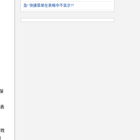
急! 快捷菜单在表格中不显示??
保
息表
员姓
句