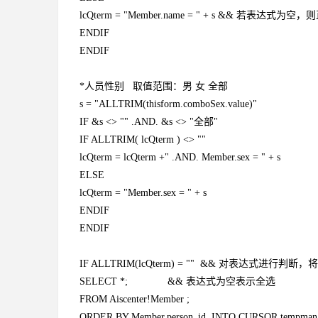
lcQterm = "Member.name = " + s && 若表达式
ENDIF
ENDIF
*人员性别 取值范围：男 女 全部
s = "ALLTRIM(thisform.comboSex.value)"
IF &s <> "" .AND. &s <> "全部"
IF ALLTRIM( lcQterm ) <> ""
lcQterm = lcQterm +" .AND. Member.sex = " + s
ELSE
lcQterm = "Member.sex = " + s
ENDIF
ENDIF
IF ALLTRIM(lcQterm) = "" && 对表达式进
SELECT *; && 表达式为空表示全选
FROM Aiscenter!Member ;
ORDER BY Member.person_id INTO CURSOR tempman