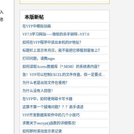
入
本版新帖
修
在VFP中模拟动画
VF7.0学习网站~~~微软的杀手锏呀--VF7.0
如何在VFP程序中读出本机的IP地址？
标题栏上显示年月日，能不能把它移植到窗体上？
打印问题，请教mgm
如何读取Access数据库（*.MDB）的系统表内容？
急！VFP可以控制EXCEL的文件存盘，但一定要点击确认？能否去掉点击确认！！
为什么老是出现文件在使用？
为什么没有人回答?
在VFP中，如何使用磁卡写卡器
这算不算一个疑难问题？？？高手请进
VFP开发数据库软件中的几个小技巧
求教关于encrypt()函数的详细情况!
如何即时滚动显示表记录