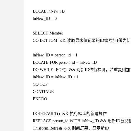
LOCAL lnNew_ID
lnNew_ID = 0
SELECT Member
GO BOTTOM && 读取最末位记录的ID编号加1做为新
lnNew_ID = person_id + 1
LOCATE FOR person_id = lnNew_ID
DO WHILE !EOF() && 对新ID进行检测，若重复则
lnNew_ID = lnNew_ID + 1
GO TOP
CONTINUE
ENDDO
DODEFAULT() && 执行默认的新建操作
REPLACE person_id WITH lnNew_ID && 用新ID
Thisform.Refresh && 刷新屏幕，显示新ID