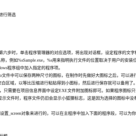
件进行筛选
盘的第六步时，单击程序管理器的对应选项，将出现对话框，设定程序的文字
例如%sSample.exe，%s用来指明执行文件的位置取决于用户的安装
ows程序组中加入指定的程序项。
一个ico文件中可以保存两种尺寸的图标，在制作时先做好大图标之后，可以进
出现新的空白区域，以等比压缩进行粘贴得到小图标，然后进行保存就可以备用了
标，只需要在项目信息界面中设定EXE文件附加图标即可。如果程序图标只
标显示文件时，程序文件仍旧会显示小狐狸标志，这是因为选择的图标中没
置_screen对象来进行的，可以在主程序中加入下面的程序段，可以为