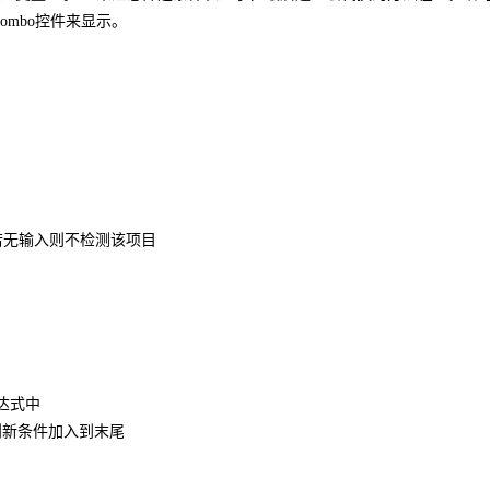
ombo控件来显示。
定，若无输入则不检测该项目
表达式中
不为空，则新条件加入到末尾