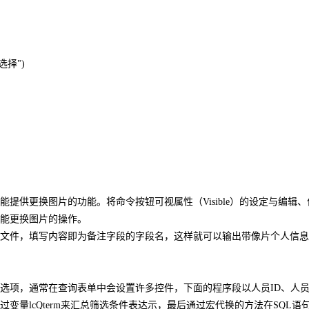
 "选择")
提供更换图片的功能。将命令按钮可视属性（Visible）的设定与编辑、
能更换图片的操作。
为文件，填写内容即为备注字段的字段名，这样就可以输出带像片个人信
选项，通常在查询表单中会设置许多控件，下面的程序段以人员ID、人
量lcQterm来汇总筛选条件表达示，最后通过宏代换的方法在SQL语