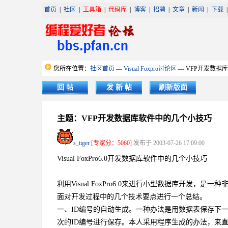
首页
|
社区
|
工具箱
|
代码库
|
博客
|
招聘
|
文章
|
新闻
|
下载
您所在位置：
社区首页
—
Visual Foxpro讨论区
— VFP开发数据
回 帖
发 新 帖
刷新版面
主题：VFP开发数据库软件中的几个小技巧
s_tiger
[专家分：5060]
发布于 2003-07-26 17:09:00
Visual FoxPro6.0开发数据库软件中的几个小技巧
利用Visual FoxPro6.0来进行小型数据库开
面对开发过程中的几个技术要点进行一个总结。
一、ID编号的自动生成。一种办法是用数据表保存下
次的ID编号进行保存。本人采用程序生成的办法，来直