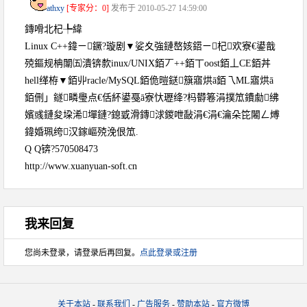
athxy
[专家分：0]
发布于 2010-05-27 14:59:00
鏄嗗北杞╄緯
Linux C++鍏ㄧ鐝?璇剧▼娑夊強鏈嶅姟鍣ㄧ杞欢寮€鍙戠
殑鏂规柟闈㈤潰锛歀inux/UNIX銆丆++銆丅oost銆丄CE銆丼
hell缂栫▼銆丱racle/MySQL銆佹暟鎹簱寤烘ā銆乁ML寤烘ā
銆侀」鐩疄璺点€佸紑鍙戞ā寮忕瓑绛?杩欎箞涓撲笟鐨勮绋
嬪彧鏈夋垜浠墠鏈?鎴戜滑鏄浗鍐呭敮涓€涓€瀹朵笓闂ㄥ煿
鍏婚珮绔汉鎵嶇殑浼佷笟.
Q Q锛?570508473
http://www.xuanyuan-soft.cn
我来回复
您尚未登录，请登录后再回复。
点此登录或注册
关于本站
-
联系我们
-
广告服务
-
赞助本站
-
官方微博