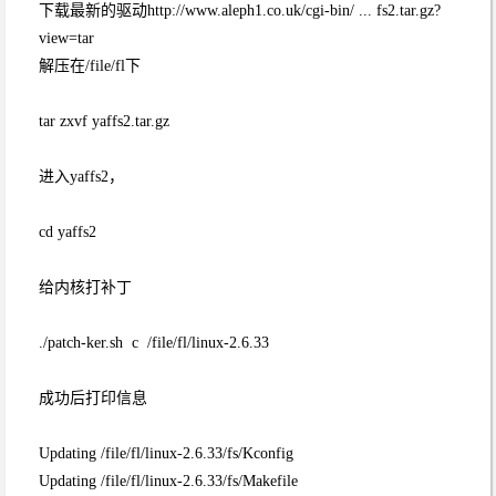
下载最新的驱动http://www.aleph1.co.uk/cgi-bin/ ... fs2.tar.gz?
view=tar
解压在/file/fl下
tar zxvf yaffs2.tar.gz
进入yaffs2，
cd yaffs2
给内核打补丁
./patch-ker.sh c /file/fl/linux-2.6.33
成功后打印信息
Updating /file/fl/linux-2.6.33/fs/Kconfig
Updating /file/fl/linux-2.6.33/fs/Makefile