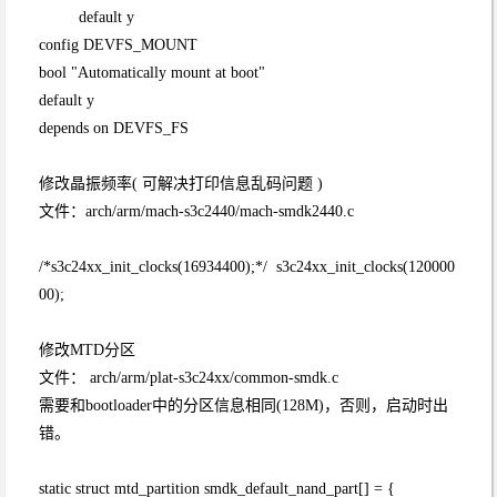
default y
config DEVFS_MOUNT
bool "Automatically mount at boot"
default y
depends on DEVFS_FS
修改晶振频率( 可解决打印信息乱码问题 )
文件：arch/arm/mach-s3c2440/mach-smdk2440.c
/*s3c24xx_init_clocks(16934400);*/ s3c24xx_init_clocks(120000
00);
修改MTD分区
文件： arch/arm/plat-s3c24xx/common-smdk.c
需要和bootloader中的分区信息相同(128M)，否则，启动时出
错。
static struct mtd_partition smdk_default_nand_part[] = {