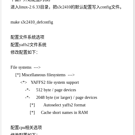
进入linux-2.6.33目录，把s3c2410的默认配置写入config文件。
make s3c2410_defconfig
配置文件系统选项
配置yaffs2文件系统
修改配置如下：
File systems --->
[*] Miscellaneous filesystems --->
<*> YAFFS2 file system support
-*- 512 byte / page devices
-*- 2048 byte (or larger) / page devices
[*] Autoselect yaffs2 format
[*] Cache short names in RAM
配置cpu相关选项