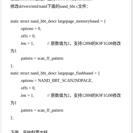
修改drivers/mtd/nand下面的nand_bbt.c文件：
static struct nand_bbt_descr largepage_memorybased = {
.options = 0,
.offs = 0,
.len = 1, // 原数值为2，支持128M的K9F1G08修改
为1
.pattern = scan_ff_pattern
};
static struct nand_bbt_descr largepage_flashbased = {
.options = NAND_BBT_SCAN2NDPAGE,
.offs = 0,
.len = 1, // 原数值为2，支持128M的K9F1G08修改
为1
.pattern = scan_ff_pattern
};
下面，开始配置内核。