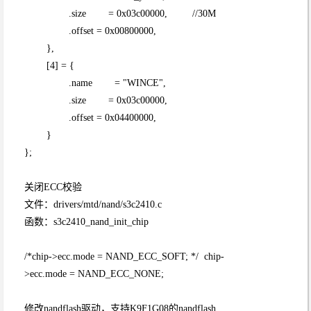
.size = 0x03c00000, //30M
.offset = 0x00800000,
},
[4] = {
.name = "WINCE",
.size = 0x03c00000,
.offset = 0x04400000,
}
};
关闭ECC校验
文件：drivers/mtd/nand/s3c2410.c
函数：s3c2410_nand_init_chip
/*chip->ecc.mode = NAND_ECC_SOFT; */ chip-
>ecc.mode = NAND_ECC_NONE;
修改nandflash驱动，支持K9F1G08的nandflash