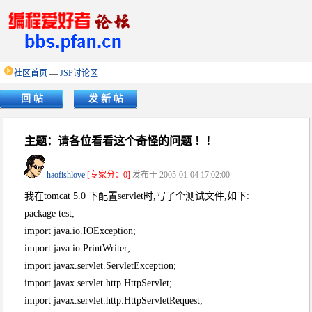
社区首页
—
JSP讨论区
回 帖
发 新 帖
主题：请各位看看这个奇怪的问题 ！！
haofishlove
[专家分：0]
发布于 2005-01-04 17:02:00
我在tomcat 5.0 下配置servlet时,写了个测试文件,如下:
package test;
import java.io.IOException;
import java.io.PrintWriter;
import javax.servlet.ServletException;
import javax.servlet.http.HttpServlet;
import javax.servlet.http.HttpServletRequest;