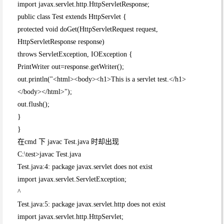
import javax.servlet.http.HttpServletResponse;
public class Test extends HttpServlet {
protected void doGet(HttpServletRequest request,
HttpServletResponse response)
throws ServletException, IOException {
PrintWriter out=response.getWriter();
out.println("<html><body><h1>This is a servlet test.</h1>
</body></html>");
out.flush();
}
}
在cmd 下 javac Test.java 时却出现
C:\test>javac Test.java
Test.java:4: package javax.servlet does not exist
import javax.servlet.ServletException;
^
Test.java:5: package javax.servlet.http does not exist
import javax.servlet.http.HttpServlet;