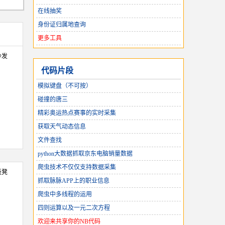
在线抽奖
身份证归属地查询
更多工具
沙发
代码片段
模拟键盘（不可按）
碰撞的唐三
精彩奥运热点赛事的实时采集
获取天气动态信息
文件查找
python大数据抓取京东电脑销量数据
爬虫技术不仅仅支持数据采集
板凳
抓取脉脉APP上的职业信息
爬虫中多线程的运用
四则运算以及一元二次方程
欢迎来共享你的NB代码