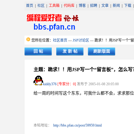
首页
|
社区
|
工具箱
|
代码库
|
博客
|
招聘
|
文章
|
新闻
|
下载
您所在位置：
社区首页
—
JSP讨论区
— 跪求！！用JSP写一个
回 帖
发 新 帖
刷新版面
主题：跪求！！用JSP写一个“留言板”，怎么
kiddy376
[专家分：0]
发布于 2005-01-08 20:05:00
给一周的时间写这个东东，可我什么都不会，求求那位
本帖地址：
http://bbs.pfan.cn/post/59959.html