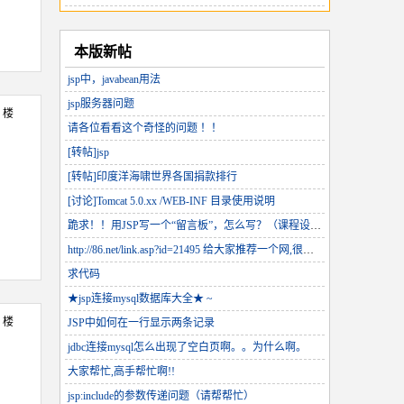
本版新帖
jsp中，javabean用法
jsp服务器问题
3 楼
请各位看看这个奇怪的问题 ！！
[转帖]jsp
[转帖]印度洋海啸世界各国捐款排行
[讨论]Tomcat 5.0.xx /WEB-INF 目录使用说明
跪求！！用JSP写一个“留言板”，怎么写？（课程设计）
http://86.net/link.asp?id=21495 给大家推荐一个网,很好的
求代码
★jsp连接mysql数据库大全★ ~
4 楼
JSP中如何在一行显示两条记录
jdbc连接mysql怎么出现了空白页啊。。为什么啊。
大家帮忙,高手帮忙啊!!
jsp:include的参数传递问题（请帮帮忙）