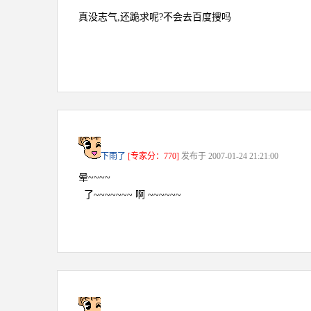
真没志气,还跪求呢?不会去百度搜吗
下雨了
[专家分：770]
发布于 2007-01-24 21:21:00
晕~~~~
了~~~~~~~ 啊 ~~~~~~