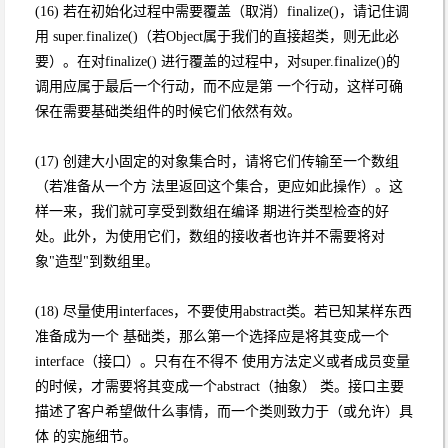
(16) 若在初始化过程中需要覆盖（取消）finalize()，请记住调
用 super.finalize()（若Object属于我们的直接超类，则无此必
要）。在对finalize() 进行覆盖的过程中，对super.finalize()的
调用应属于最后一个行动，而不应是第 一个行动，这样可确
保在需要基础类组件的时候它们依然有效。
(17) 创建大小固定的对象集合时，请将它们传输至一个数组
（若准备从一个方 法里返回这个集合，更应如此操作）。这
样一来，我们就可享受到数组在编译 期进行类型检查的好
处。此外，为使用它们，数组的接收者也许并不需要将对
象"造型"到数组里。
(18) 尽量使用interfaces，不要使用abstract类。若已知某样东西
准备成为一个 基础类，那么第一个选择应是将其变成一个
interface（接口）。只有在不得不 使用方法定义或者成员变量
的时候，才需要将其变成一个abstract（抽象） 类。接口主要
描述了客户希望做什么事情，而一个类则致力于（或允许）具
体 的实施细节。