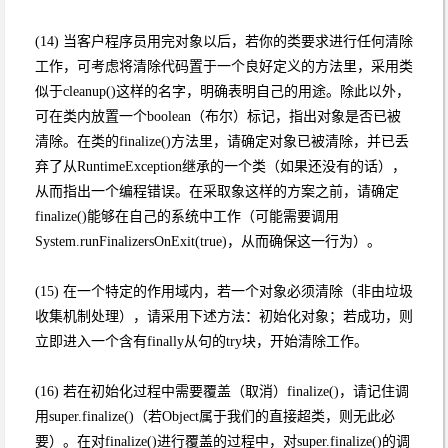
(14) 当客户程序员用完对象以后，若你的类要求进行任何清除
工作，可考虑将清除代码置于一个良好定义的方法里，采用类
似于cleanup()这样的名字，明确表明自己的用途。除此以外，
可在类内放置一个boolean（布尔）标记，指出对象是否已被
清除。在类的finalize()方法里，请确定对象已被清除，并已丢
弃了从RuntimeException继承的一个类（如果还没有的话），
从而指出一个编程错误。在采取象这样的方案之前，请确定
finalize()能够在自己的系统中工作（可能需要调用
System.runFinalizersOnExit(true)，从而确保这一行为）。
(15) 在一个特定的作用域内，若一个对象必须清除（非由垃圾
收集机制处理），请采用下述方法：初始化对象；若成功，则
立即进入一个含有finally从句的try块，开始清除工作。
(16) 若在初始化过程中需要覆盖（取消）finalize()，请记住调
用super.finalize()（若Object属于我们的直接超类，则无此必
要）。在对finalize()进行覆盖的过程中，对super.finalize()的调