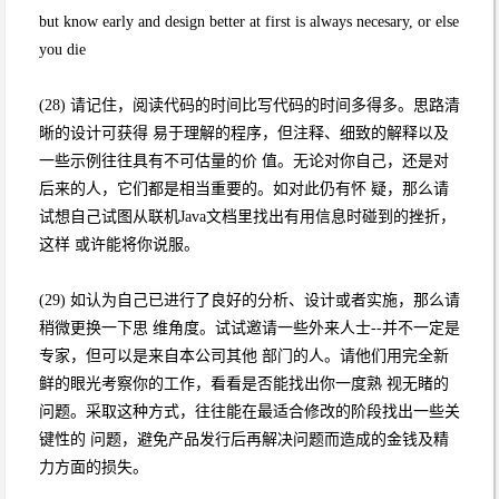
but know early and design better at first is always necesary, or else
you die
(28) 请记住，阅读代码的时间比写代码的时间多得多。思路清
晰的设计可获得 易于理解的程序，但注释、细致的解释以及
一些示例往往具有不可估量的价 值。无论对你自己，还是对
后来的人，它们都是相当重要的。如对此仍有怀 疑，那么请
试想自己试图从联机Java文档里找出有用信息时碰到的挫折，
这样 或许能将你说服。
(29) 如认为自己已进行了良好的分析、设计或者实施，那么请
稍微更换一下思 维角度。试试邀请一些外来人士--并不一定是
专家，但可以是来自本公司其他 部门的人。请他们用完全新
鲜的眼光考察你的工作，看看是否能找出你一度熟 视无睹的
问题。采取这种方式，往往能在最适合修改的阶段找出一些关
键性的 问题，避免产品发行后再解决问题而造成的金钱及精
力方面的损失。