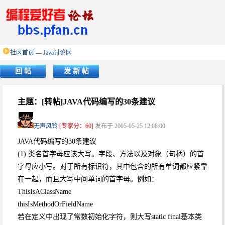
社区首页
—
Java讨论区
回 帖
发 新 帖
主题：[转帖]JAVA代码编写的30条建议
无声风铃
[专家分：60]
发布于 2005-05-25 12:08:00
JAVA代码编写的30条建议
(1) 类名首字母应该大写。字段、方法以及对象（句柄）的首
字母应小写。对于所有标识符，其中包含的所有单词都应紧靠
在一起，而且大写中间单词的首字母。例如：
ThisIsAClassName
thisIsMethodOrFieldName
若在定义中出现了常数初始化字符，则大写static final基本类