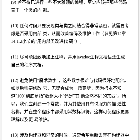
(9) 若不得已进行一些不太雅观的编程，至少应该把那些代码
置于一个类的内 部。
(10) 任何时候只要发现类与类之间结合得非常紧密，就需要考
虑是否采用内部 类，从而改善编码及维护工作（参见第14章
14.1.2小节的"用内部类改进代 码"）。
(11) 尽可能细致地加上注释，并用javadoc注释文档语法生成
自己的程序文档。
(12) 避免使用"魔术数字"，这些数字很难与代码很好地配合。
如以后需要修改 它，无疑会成为一场噩梦，因为根本不知
道"100"到底是指"数组大小"还是"其 他全然不同的东西"。所
以，我们应创建一个常数，并为其使用具有说服力的描 述性
名称，并在整个程序中都采用常数标识符。这样可使程序更易
理解以及更 易维护。
(13) 涉及构建器和异常的时候，通常希望重新丢弃在构建器中