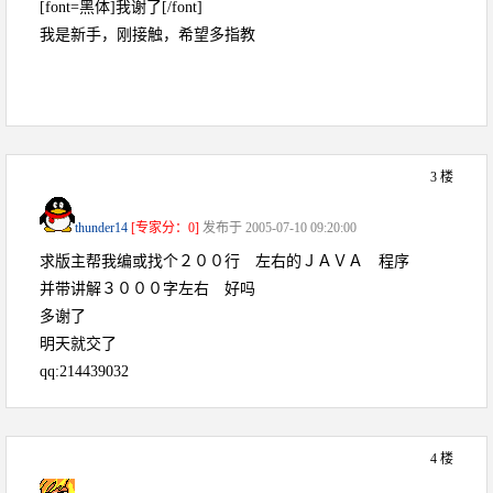
[font=黑体]我谢了[/font]
我是新手，刚接触，希望多指教
3 楼
thunder14
[专家分：0]
发布于 2005-07-10 09:20:00
求版主帮我编或找个２００行 左右的ＪＡＶＡ 程序
并带讲解３０００字左右 好吗
多谢了
明天就交了
qq:214439032
4 楼