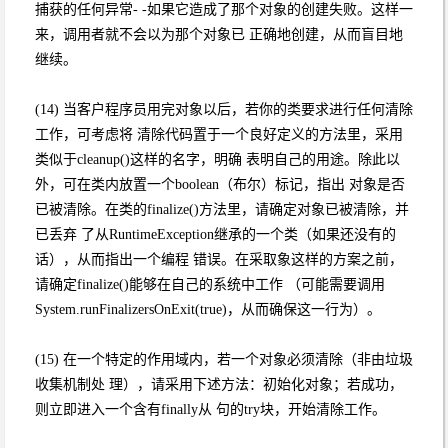
捕获的任何异常- -如果它造成了那个对象的创建失败。这样一
来，调用者就不会以为那个对象已 正确地创建，从而盲目地
继续。
(14) 当客户程序员用完对象以后，若你的类要求进行任何清除
工作，可考虑将 清除代码置于一个良好定义的方法里，采用
类似于cleanup()这样的名字，明确 表明自己的用途。除此以
外，可在类内放置一个boolean（布尔）标记，指出 对象是否
已被清除。在类的finalize()方法里，请确定对象已被清除，并
已丢弃 了从RuntimeException继承的一个类（如果还没有的
话），从而指出一个编程 错误。在采取象这样的方案之前，
请确定finalize()能够在自己的系统中工作 （可能需要调用
System.runFinalizersOnExit(true)，从而确保这一行为）。
(15) 在一个特定的作用域内，若一个对象必须清除（非由垃圾
收集机制处 理），请采用下述方法：初始化对象；若成功，
则立即进入一个含有finally从 句的try块，开始清除工作。