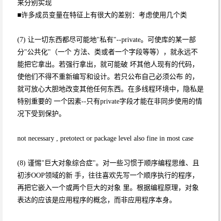
来分别实现
■许多成员变量在特征上有很大的差别：考虑使用几个类
(7) 让一切东西都尽可能地"私有"--private。可使库的某一部
分"公共化"（一个 方法、类或者一个字段等等），就永远不
能把它拿出。若强行拿出，就可能破 坏其他人现有的代码，
使他们不得不重新编写和设计。若只公布自己必须公布 的，
就可放心大胆地改变其他任何东西。在多线程环境中，隐私是
特别重要的 一个因素--只有private字段才能在非同步使用的情
况下受到保护。
not necessary , pretotect or package level also fine in most case
(8) 谨惕"巨大对象综合症"。对一些习惯于顺序编程思维、且
初涉OOP领域的新 手，往往喜欢先写一个顺序执行的程序，
再把它嵌入一个或两个巨大的对象 里。根据编程原理，对象
表达的应该是应用程序的概念，而非应用程序本身。