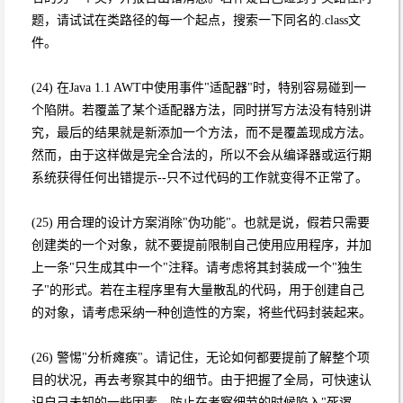
题，请试试在类路径的每一个起点，搜索一下同名的.class文
件。
(24) 在Java 1.1 AWT中使用事件"适配器"时，特别容易碰到一
个陷阱。若覆盖了某个适配器方法，同时拼写方法没有特别讲
究，最后的结果就是新添加一个方法，而不是覆盖现成方法。
然而，由于这样做是完全合法的，所以不会从编译器或运行期
系统获得任何出错提示--只不过代码的工作就变得不正常了。
(25) 用合理的设计方案消除"伪功能"。也就是说，假若只需要
创建类的一个对象，就不要提前限制自己使用应用程序，并加
上一条"只生成其中一个"注释。请考虑将其封装成一个"独生
子"的形式。若在主程序里有大量散乱的代码，用于创建自己
的对象，请考虑采纳一种创造性的方案，将些代码封装起来。
(26) 警惕"分析瘫痪"。请记住，无论如何都要提前了解整个项
目的状况，再去考察其中的细节。由于把握了全局，可快速认
识自己未知的一些因素，防止在考察细节的时候陷入"死逻