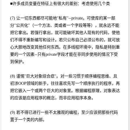
■许多成员变量在特征上有很大的差别：考虑使用几个类
(7) 让一切东西都尽可能地"私有"--private。可使库的某一部
分"公共化"（一个方法、类或者一个字段等等），就永远不能
把它拿出。若强行拿出，就可能破坏其他人现有的代码，使他
们不得不重新编写和设计。若只公布自己必须公布的，就可放
心大胆地改变其他任何东西。在多线程环境中，隐私是特别重
要的一个因素--只有private字段才能在非同步使用的情况下受
到保护。
(8) 谨惕"巨大对象综合症"。对一些习惯于顺序编程思维、且
初涉OOP领域的新手，往往喜欢先写一个顺序执行的程序，再
把它嵌入一个或两个巨大的对象里。根据编程原理，对象表达
的应该是应用程序的概念，而非应用程序本身。
(9) 若不得已进行一些不太雅观的编程，至少应该把那些代码
置于一个类的内部。