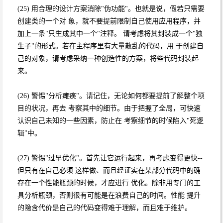
(25) 用合理的设计方案消除"伪功能"。也就是说，假若只需要
创建类的一个对 象，就不要提前限制自己使用应用程序，并
加上一条"只生成其中一个"注释。 请考虑将其封装成一个"独
生子"的形式。若在主程序里有大量散乱的代码，用 于创建自
己的对象，请考虑采纳一种创造性的方案，将些代码封装起
来。
(26) 警惕"分析瘫痪"。请记住，无论如何都要提前了解整个项
目的状况，再去 考察其中的细节。由于把握了全局，可快速
认识自己未知的一些因素，防止在 考察细节的时候陷入"死逻
辑"中。
(27) 警惕"过早优化"。首先让它运行起来，再考虑变得更快--
但只有在自己必须 这样做、而且经证实在某部分代码中的确
存在一个性能瓶颈的时候，才应进行 优化。除非用专门的工
具分析瓶颈，否则很有可能是在浪费自己的时间。性能 提升
的隐含代价是自己的代码变得难于理解，而且难于维护。