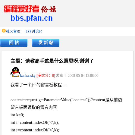
社区首页
—
JSP讨论区
回 帖
发 新 帖
主题：请教高手这是什么意思呀,谢谢了
kankansky
[专家分：0]
发布于 2008-05-04 12:08:00
我看了一个jsp的留言板教程....
content=request.getParameterValue("content");//content是从前边
留言板面读取的留言内容
int k=0;
int i=content.indexOf('<',k);
int j=content.indexOf('>',k);