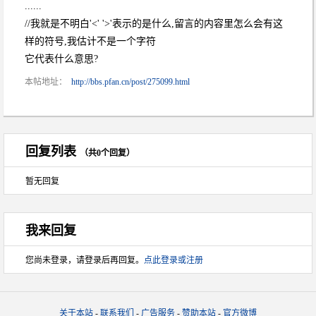
......
//我就是不明白'<' '>'表示的是什么,留言的内容里怎么会有这
样的符号,我估计不是一个字符
它代表什么意思?
本帖地址：
http://bbs.pfan.cn/post/275099.html
回复列表
（共0个回复）
暂无回复
我来回复
您尚未登录，请登录后再回复。
点此登录或注册
关于本站
-
联系我们
-
广告服务
-
赞助本站
-
官方微博