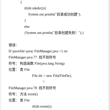
{
if(dir.mkdir()){
System.out.println("目录成功创建");
}
else
{System.out.println("目录创建失败！");}
错误：
D:\java\file>javac FileManager.java >1.txt
FileManager.java:77: 找不到符号
符号： 构造函数 File(java.lang.String)
位置： 类 File
File dir = new File(FileDir);
^
FileManager.java:78: 找不到符号
符号： 方法 exists()
位置： 类 File
if(dir.exists())