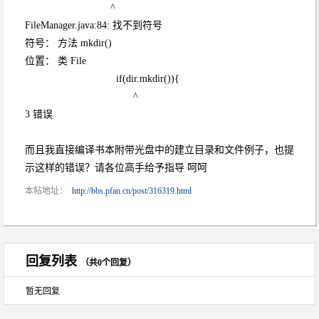
^
FileManager.java:84: 找不到符号
符号： 方法 mkdir()
位置： 类 File
if(dir.mkdir()){
^
3 错误
而且我直接编译书本附带光盘中的建立目录和文件例子，也提
示这样的错误？请各位高手给予指导 呵呵
本帖地址：
http://bbs.pfan.cn/post/316319.html
回复列表
（共0个回复）
暂无回复