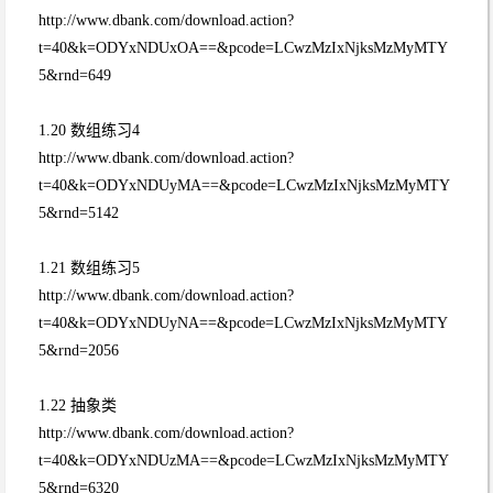
http://www.dbank.com/download.action?
t=40&k=ODYxNDUxOA==&pcode=LCwzMzIxNjksMzMyMTY
5&rnd=649
1.20 数组练习4
http://www.dbank.com/download.action?
t=40&k=ODYxNDUyMA==&pcode=LCwzMzIxNjksMzMyMTY
5&rnd=5142
1.21 数组练习5
http://www.dbank.com/download.action?
t=40&k=ODYxNDUyNA==&pcode=LCwzMzIxNjksMzMyMTY
5&rnd=2056
1.22 抽象类
http://www.dbank.com/download.action?
t=40&k=ODYxNDUzMA==&pcode=LCwzMzIxNjksMzMyMTY
5&rnd=6320