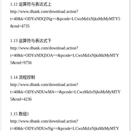
1.12 运算符与表达式上
http://www.dbank.com/download.action?
t=40&k=ODYxNDQ5Ng==&pcode=LCwzMzIxNjksMzMyMTY5
&rnd=4735
1.13 运算符与表达式下
http://www.dbank.com/download.action?
t=40&k=ODYxNDQ5OA==&pcode=LCwzMzIxNjksMzMyMTY
5&rnd=9756
1.14 流程控制
http://www.dbank.com/download.action?
t=40&k=ODYxNDUwMA==&pcode=LCwzMzIxNjksMzMyMTY
5&rnd=4236
1.15 数组1
http://www.dbank.com/download.action?
t=40&k=ODYxNDUwNg==&pcode=LCwzMzIxNjksMzMyMTY