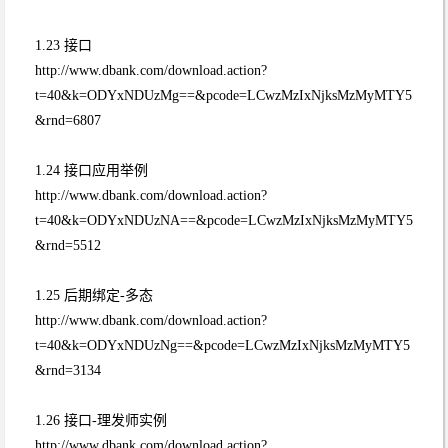
1.23 接口
http://www.dbank.com/download.action?
t=40&k=ODYxNDUzMg==&pcode=LCwzMzIxNjksMzMyMTY5
&rnd=6807
1.24 接口应用举例
http://www.dbank.com/download.action?
t=40&k=ODYxNDUzNA==&pcode=LCwzMzIxNjksMzMyMTY5
&rnd=5512
1.25 后期绑定-多态
http://www.dbank.com/download.action?
t=40&k=ODYxNDUzNg==&pcode=LCwzMzIxNjksMzMyMTY5
&rnd=3134
1.26 接口-理发师实例
http://www.dbank.com/download.action?