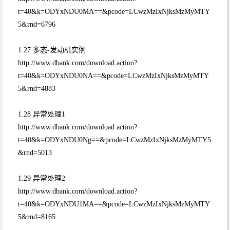
t=40&k=ODYxNDU0MA==&pcode=LCwzMzIxNjksMzMyMTY
5&rnd=6796
1.27 多态-发动机实例
http://www.dbank.com/download.action?
t=40&k=ODYxNDU0NA==&pcode=LCwzMzIxNjksMzMyMTY
5&rnd=4883
1.28 异常处理1
http://www.dbank.com/download.action?
t=40&k=ODYxNDU0Ng==&pcode=LCwzMzIxNjksMzMyMTY5
&rnd=5013
1.29 异常处理2
http://www.dbank.com/download.action?
t=40&k=ODYxNDU1MA==&pcode=LCwzMzIxNjksMzMyMTY
5&rnd=8165