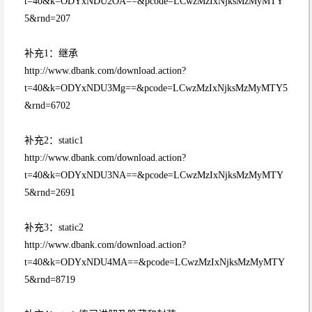
t=40&k=ODYxNDU2OA==&pcode=LCwzMzIxNjksMzMyMTY
5&rnd=207
补充1：继承
http://www.dbank.com/download.action?
t=40&k=ODYxNDU3Mg==&pcode=LCwzMzIxNjksMzMyMTY5
&rnd=6702
补充2：static1
http://www.dbank.com/download.action?
t=40&k=ODYxNDU3NA==&pcode=LCwzMzIxNjksMzMyMTY
5&rnd=2691
补充3：static2
http://www.dbank.com/download.action?
t=40&k=ODYxNDU4MA==&pcode=LCwzMzIxNjksMzMyMTY
5&rnd=8719