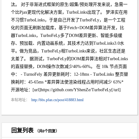
汰。 对于非渐进式框架的原生/超集/预处理开发来说，急需一
个比Pjax更现代化解决方案，TurboLinks出现了。 梦泽实在用
不习惯TurboLinks，于是自己开发了TurboFeLy，是一个工程
化的页面无刷新加载库，基于Fetch+DOM差异算法开发，比
器TurboLinks，TurboFeLy多了DOM差异更新、智能多级缓
存、预加载、内置动画系统，其技术力达到TurboLinks3.0水
平。做为竞品，TurboFeLy相TurboLinks来说，社区生态还是
太差了。 据测试，TurboFeLy的DOM差异算法相对TurboLinks
的直接替换，DOM操作次数减少40%-60%。 在 10k 节点页面
中： - TurnoFely 差异更新耗时：12-18ms - TurboLinks 整页替
换耗时：45-65ms *差异算法使渲染线程占用时间减少 63%*
开源地址：[url]https://github.com/YShenZe/TurboFeLy[/url]
本帖地址：
http://bbs.pfan.cn/post/418883.html
回复列表
（共0个回复）