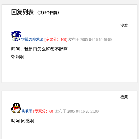
回复列表
（共15个回复）
沙发
银翼の魔术师
[专家分：100]
发布于 2005-04-16 19:46:00
呵呵，我是再怎么吃都不胖啊
郁闷啊
板凳
毛毛雨
[专家分：60]
发布于 2005-04-16 20:51:00
呵呵 同感啊