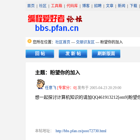
首页
|
社区
|
工具箱
|
代码库
|
博客
|
招聘
|
文章
|
新闻
|
下载
您所在位置：
社区首页
—
交朋识友区
— 盼望你的加入
回 帖
发 新 帖
刷新版面
主题：盼望你的加入
任意飞
[专家分：0]
发布于 2005-04-23 20:29:00
想一起探讨计算机知识的请加QQ461913212[em9]盼
本帖地址：
http://bbs.pfan.cn/post/72730.html