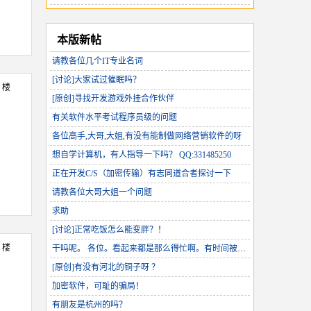
本版新帖
请教各位几个IT专业名词
[讨论]大家试过催眠吗？
3 楼
[原创]寻找开发游戏外挂合作伙伴
有关软件水平考试程序员级的问题
各位高手,大哥,大姐,有没有能制做网络营销软件的呀
想自学计算机，有人指导一下吗？ QQ:331485250
正在开发C/S（加密传输）有志同道合者探讨一下
请教各位大哥大姐一个问题
求助
[讨论]正常吃饭怎么能变胖？！
4 楼
干吗呢。 各位。看起来都是那么得忙啊。有时间被忘了，和朋友联系一下~！~
[原创]有没有河北的铜子呀 ？
加密软件，可耻的骗局！
有朋友是杭州的吗？