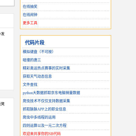
在线抽奖
在线闹钟
更多工具
沙发
代码片段
模拟键盘（不可按）
碰撞的唐三
精彩奥运热点赛事的实时采集
获取天气动态信息
文件查找
python大数据抓取京东电脑销量数据
爬虫技术不仅仅支持数据采集
板凳
抓取脉脉APP上的职业信息
爬虫中多线程的运用
四则运算以及一元二次方程
欢迎来共享你的NB代码