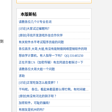
本版新帖
请教各位几个IT专业名词
[讨论]大家试过催眠吗？
[原创]寻找开发游戏外挂合作伙伴
到
有关软件水平考试程序员级的问题
各位高手,大哥,大姐,有没有能制做网络营销软件的呀
想自学计算机，有人指导一下吗？ QQ:331485250
正在开发C/S（加密传输）有志同道合者探讨一下
请教各位大哥大姐一个问题
求助
[讨论]正常吃饭怎么能变胖？！
干吗呢。 各位。看起来都是那么得忙啊。有时间被忘了，和朋友联系一下~！~
[原创]有没有河北的铜子呀 ？
加密软件，可耻的骗局！
有朋友是杭州的吗？