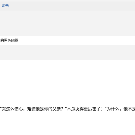
|
读书
中的黑色幽默
"哭这么伤心，难道他是你的父亲？"木瓜哭得更厉害了："为什么，他不