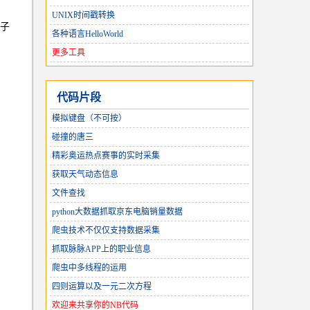
UNIX时间戳转换
子
各种语言HelloWorld
更多工具
代码片段
模拟键盘（不可按）
碰撞的唐三
精彩奥运热点赛事的实时采集
获取天气动态信息
文件查找
python大数据抓取京东电脑销量数据
爬虫技术不仅仅支持数据采集
抓取脉脉APP上的职业信息
，
爬虫中多线程的运用
四则运算以及一元二次方程
欢迎来共享你的NB代码