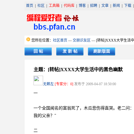
首页
|
社区
|
工具箱
|
代码库
|
博客
|
招聘
|
文章
|
新闻
|
下载
您所在位置：
社区首页
—
交朋识友区
— [转帖]XXXX大学生活
回 帖
发 新 帖
刷新版面
主题：[转帖]XXXX大学生活中的黑色幽默
无赖左
[专家分：0]
发布于 2009-04-07 18:50:00
一
一个全国闻名的富翁死了，木瓜悲伤得直哭。老二问：
我的父亲？"
二