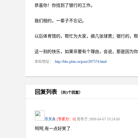
恭喜你！你找到了银行的工作。
我们相约，一辈子不忘记。
以后体育馆的，帮忙为大家，搞几张球票；银行的，帮
这一刻的快乐，如果非要有个理由，会说，那是因为你
本帖地址：
http://bbs.pfan.cn/post/297574.html
回复列表
（共3个回复）
乐天永
[专家分：0]
发布于 2009-04-07 19:24:00
呵呵,有一点好笑了.