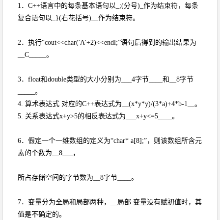
1．C++语言中的每条基本语句以_;(分号)_作为结束符，每条
复合语句以_}(右花括号)__作为结束符。
2．执行“cout<<char('A'+2)<<endl;”语句后得到的输出结果为
__C_____。
3．float和double类型的大小分别为___4字节____和__8字节
_____。
4. 算术表达式 对应的C++表达式为__(x*y*y)/(3*a)+4*b-1__。
5. 关系表达式x+y>5的相反表达式为___x+y<=5____。
6．假定一个一维数组的定义为“char* a[8];”，则该数组所含元
素的个数为__8___，
所占存储空间的字节数为__8字节____。
7．变量分为全局和局部两种，__局部 变量没有赋初值时，其
值是不确定的。