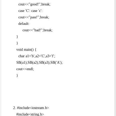
cout<<"good!";break;
case 'C': case 'c':
cout<<"pass!";break;
default:
cout<<"bad!";break;
}
}
void main() {
char a1='b',a2='C',a3='f';
SB(a1);SB(a2);SB(a3);SB('A');
cout<<endl;
}
2. #include<iostream.h>
#include<string.h>