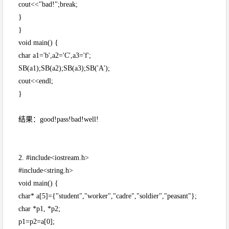
cout<<"bad!";break;
}
}
void main() {
char a1='b',a2='C',a3='f';
SB(a1);SB(a2);SB(a3);SB('A');
cout<<endl;
}
结果：good!pass!bad!well!
2. #include<iostream.h>
#include<string.h>
void main() {
char* a[5]={"student","worker","cadre","soldier","peasant"};
char *p1, *p2;
p1=p2=a[0];