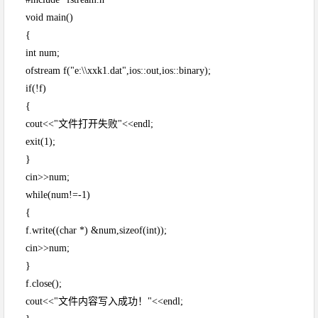
void main()
{
int num;
ofstream f("e:\\xxk1.dat",ios::out,ios::binary);
if(!f)
{
cout<<"文件打开失败"<<endl;
exit(1);
}
cin>>num;
while(num!=-1)
{
f.write((char *) &num,sizeof(int));
cin>>num;
}
f.close();
cout<<"文件内容写入成功！"<<endl;