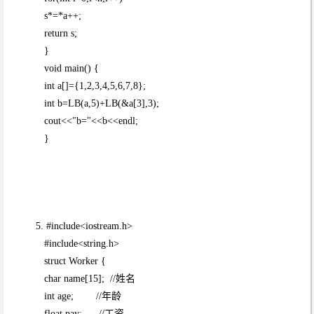
s*=*a++;
return s;
}
void main() {
int a[]={1,2,3,4,5,6,7,8};
int b=LB(a,5)+LB(&a[3],3);
cout<<"b="<<b<<endl;
}
5. #include<iostream.h>
#include<string.h>
struct Worker {
char name[15]; //姓名
int age; //年龄
float pay; //工资