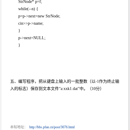
StrNode* p=f;
while(--n) {
p=p->next=new StrNode;
cin>>p->name;
}
p->next=NULL;
}
五、编写程序，把从键盘上输入的一批整数（以-1作为终止输
入的标志）保存到文本文件“a:xxk1.dat”中。（10分）
本帖地址：
http://bbs.pfan.cn/post/3076.html