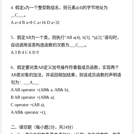
4. 假定a为一个整型数组名，则元素a[4]的字节地址为
__C___。
A a+4 B a+8 C a+16 D a+32
5．假定AB为一个类，则执行“AB a(4), b[3], *p[2];”语句时，
自动调用该类构造函数的次数为___C___。
A 3 B 4 C 6 D 9
6．假定要对类AB定义加号操作符重载成员函数，实现两个
AB类对象的加法，并返回相加结果，则该成员函数的声明语
句为：___A___
A AB operator +(AB& a, AB& b);
B AB operator +(AB& a);
C operator +(AB a);
A AB& operator +();
二、填空题（每小题2分，共24分）