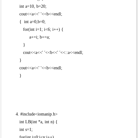
int a=10, b=20;
cout<<a<<' '<<b<<endl;
{ int a=0,b=0;
for(int i=1; i<6; i++) {
a+=i; b+=a;
}
cout<<a<<' '<<b<<' '<<::a<<endl;
}
cout<<a<<' '<<b<<endl;
}
4. #include<iomanip.h>
int LB(int *a, int n) {
int s=1;
for(int i=0;i<n;i++)