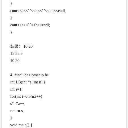
}
cout<<a<<' '<<b<<' '<<::a<<endl;
}
cout<<a<<' '<<b<<endl;
}
结果： 10 20
15 35 5
10 20
4. #include<iomanip.h>
int LB(int *a, int n) {
int s=1;
for(int i=0;i<n;i++)
s*=*a++;
return s;
}
void main() {