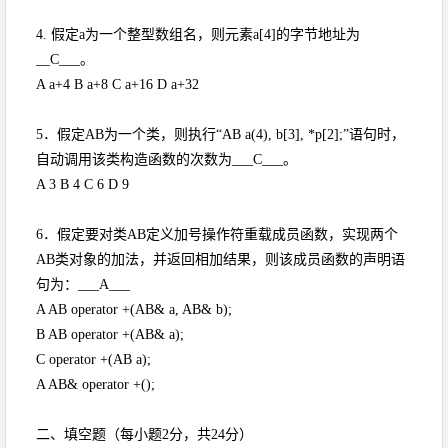
4. 假定a为一个整型数组名，则元素a[4]的字节地址为
__C___。
A a+4 B a+8 C a+16 D a+32
5．假定AB为一个类，则执行“AB a(4), b[3], *p[2];”语句时，
自动调用该类构造函数的次数为___C___。
A 3 B 4 C 6 D 9
6．假定要对类AB定义加号操作符重载成员函数，实现两个
AB类对象的加法，并返回相加结果，则该成员函数的声明语
句为：___A___
A AB operator +(AB& a, AB& b);
B AB operator +(AB& a);
C operator +(AB a);
A AB& operator +();
二、填空题（每小题2分，共24分）