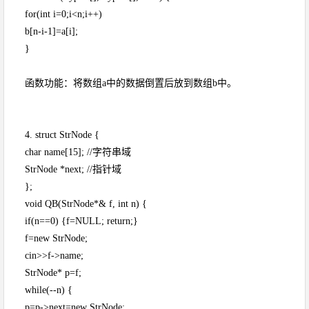
for(int i=0;i<n;i++)
b[n-i-1]=a[i];
}
函数功能：将数组a中的数据倒置后放到数组b中。
4. struct StrNode {
char name[15]; //字符串域
StrNode *next; //指针域
};
void QB(StrNode*& f, int n) {
if(n==0) {f=NULL; return;}
f=new StrNode;
cin>>f->name;
StrNode* p=f;
while(--n) {
p=p->next=new StrNode;