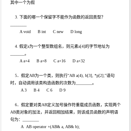
其中一个为假
3. 下面的哪一个保留字不能作为函数的返回类型？
________
A void B int C new D long
4. 假定a为一个整型数组名，则元素a[4]的字节地址为
_______。
A a+4 B a+8 C a+16 D a+32
5．假定AB为一个类，则执行“AB a(4), b[3], *p[2];”语句
时，自动调用该类构造函数的次数为________。
A 3 B 4 C 6 D 9
6．假定要对类AB定义加号操作符重载成员函数，实现两个
AB类对象的加法，并返回相加结果，则该成员函数的声明语
句为：________
A AB operator +(AB& a, AB& b);