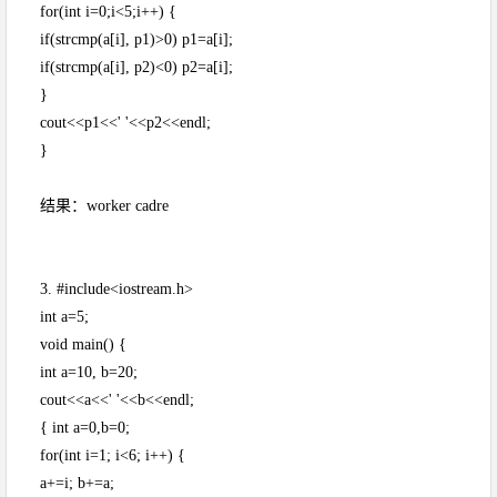
for(int i=0;i<5;i++) {
if(strcmp(a[i], p1)>0) p1=a[i];
if(strcmp(a[i], p2)<0) p2=a[i];
}
cout<<p1<<' '<<p2<<endl;
}
结果：worker cadre
3. #include<iostream.h>
int a=5;
void main() {
int a=10, b=20;
cout<<a<<' '<<b<<endl;
{ int a=0,b=0;
for(int i=1; i<6; i++) {
a+=i; b+=a;