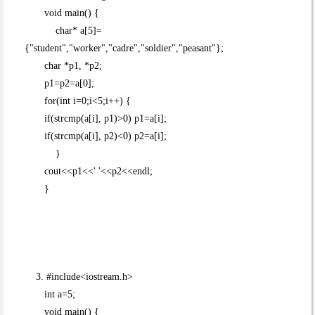
void main() {
char* a[5]=
{"student","worker","cadre","soldier","peasant"};
char *p1, *p2;
p1=p2=a[0];
for(int i=0;i<5;i++) {
if(strcmp(a[i], p1)>0) p1=a[i];
if(strcmp(a[i], p2)<0) p2=a[i];
}
cout<<p1<<' '<<p2<<endl;
}
3. #include<iostream.h>
int a=5;
void main() {