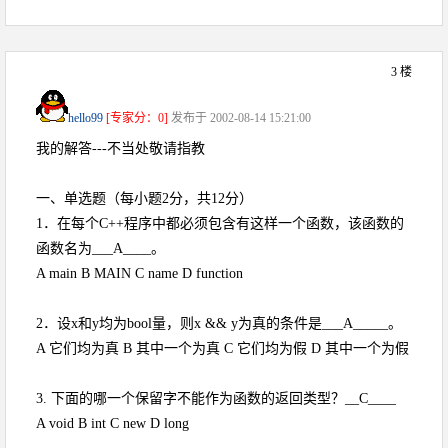
3 楼
hello99
[专家分：0]
发布于 2002-08-14 15:21:00
我的解答---不当处敬请指教
一、单选题（每小题2分，共12分）
1．在每个C++程序中都必须包含有这样一个函数，该函数的
函数名为___A____。
A main B MAIN C name D function
2．设x和y均为bool量，则x && y为真的条件是___A_____。
A 它们均为真 B 其中一个为真 C 它们均为假 D 其中一个为假
3. 下面的哪一个保留字不能作为函数的返回类型？__C____
A void B int C new D long