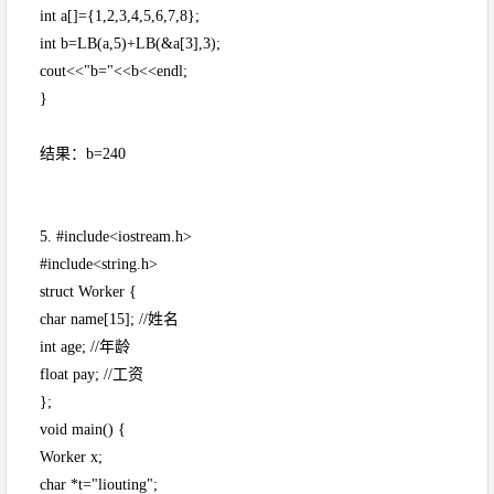
int a[]={1,2,3,4,5,6,7,8};
int b=LB(a,5)+LB(&a[3],3);
cout<<"b="<<b<<endl;
}
结果：b=240
5. #include<iostream.h>
#include<string.h>
struct Worker {
char name[15]; //姓名
int age; //年龄
float pay; //工资
};
void main() {
Worker x;
char *t="liouting";