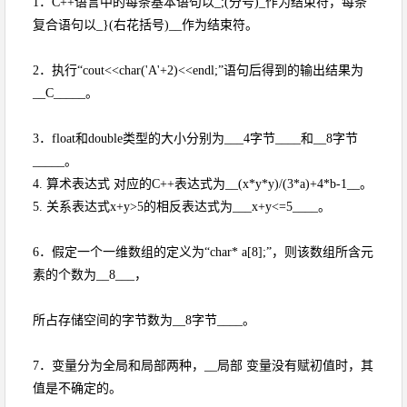
1．C++语言中的每条基本语句以_;(分号)_作为结束符，每条
复合语句以_}(右花括号)__作为结束符。
2．执行“cout<<char('A'+2)<<endl;”语句后得到的输出结果为
__C_____。
3．float和double类型的大小分别为___4字节____和__8字节
_____。
4. 算术表达式 对应的C++表达式为__(x*y*y)/(3*a)+4*b-1__。
5. 关系表达式x+y>5的相反表达式为___x+y<=5____。
6．假定一个一维数组的定义为“char* a[8];”，则该数组所含元
素的个数为__8___，
所占存储空间的字节数为__8字节____。
7．变量分为全局和局部两种，__局部 变量没有赋初值时，其
值是不确定的。