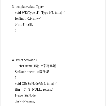
3. template<class Type>
void WE(Type a[], Type b[], int n) {
for(int i=0;i<n;i++)
b[n-i-1]=a[i];
}
4. struct StrNode {
char name[15]; //字符串域
StrNode *next; //指针域
};
void QB(StrNode*& f, int n) {
if(n==0) {f=NULL; return;}
f=new StrNode;
cin>>f->name;