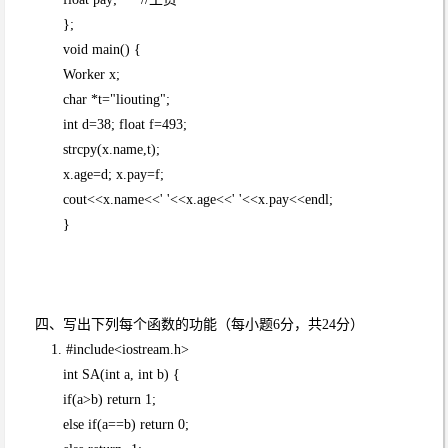
};
void main() {
Worker x;
char *t="liouting";
int d=38; float f=493;
strcpy(x.name,t);
x.age=d; x.pay=f;
cout<<x.name<<' '<<x.age<<' '<<x.pay<<endl;
}
四、写出下列每个函数的功能（每小题6分，共24分）
1. #include<iostream.h>
int SA(int a, int b) {
if(a>b) return 1;
else if(a==b) return 0;