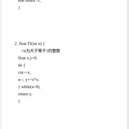
else return -1;
}
2. float FI(int n) {
//n为大于等于1的整数
float x,y=0;
do {
cin>>x;
n--; y+=x*x;
} while(n>0);
return y;
}