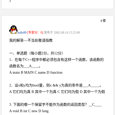
}
4 楼
hello99
[专家分：0]
发布于 2002-08-14 15:22:00
我的解答---不当处敬请指教
一、单选题（每小题2分，共12分）
1．在每个C++程序中都必须包含有这样一个函数，该函数的
函数名为___A____。
A main B MAIN C name D function
2．设x和y均为bool量，则x && y为真的条件是___A_____。
A 它们均为真 B 其中一个为真 C 它们均为假 D 其中一个为假
3. 下面的哪一个保留字不能作为函数的返回类型？__C____
A void B int C new D long