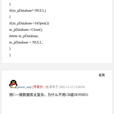
}
if(m_pDatabase!=NULL)
{
if(m_pDatabase->IsOpen())
m_pDatabase->Close();
delete m_pDatabase;
m_pDatabase = NULL;
}
}
板凳
power_easy
[专家分：0]
发布于 2002-11-13 13:08:00
用C++做数据库太复杂，为什么不用CB或DEPHIEL