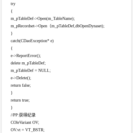
try
{
m_pTableDef->Open(m_TableName);
m_pRecordset->Open（m_pTableDef,dbOpenDynaset);
}
catch(CDaoException* e)
{
e->ReportError();
delete m_pTableDef;
m_pTableDef = NULL;
e->Delete();
return false;
}
return true;
}
//PP:获得纪录
COleVariant OV;
OV.vt = VT_BSTR;