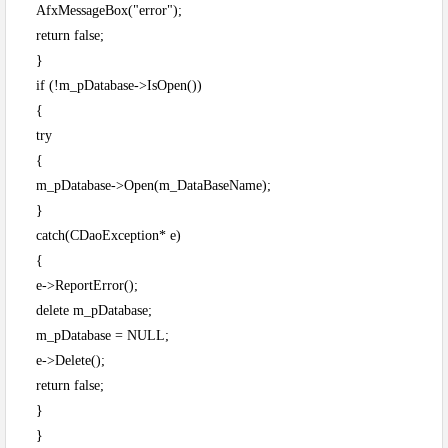
AfxMessageBox("error");
return false;
}
if (!m_pDatabase->IsOpen())
{
try
{
m_pDatabase->Open(m_DataBaseName);
}
catch(CDaoException* e)
{
e->ReportError();
delete m_pDatabase;
m_pDatabase = NULL;
e->Delete();
return false;
}
}