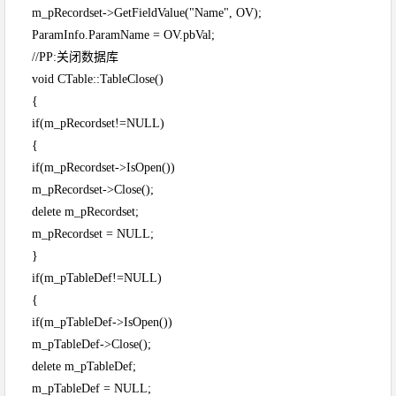
m_pRecordset->GetFieldValue("Name", OV);
ParamInfo.ParamName = OV.pbVal;
//PP:关闭数据库
void CTable::TableClose()
{
if(m_pRecordset!=NULL)
{
if(m_pRecordset->IsOpen())
m_pRecordset->Close();
delete m_pRecordset;
m_pRecordset = NULL;
}
if(m_pTableDef!=NULL)
{
if(m_pTableDef->IsOpen())
m_pTableDef->Close();
delete m_pTableDef;
m_pTableDef = NULL;