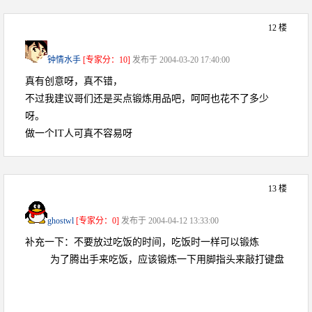
12 楼
钟情水手
[专家分：10]
发布于 2004-03-20 17:40:00
真有创意呀，真不错，
不过我建议哥们还是买点锻炼用品吧，呵呵也花不了多少
呀。
做一个IT人可真不容易呀
13 楼
ghostwl
[专家分：0]
发布于 2004-04-12 13:33:00
补充一下：不要放过吃饭的时间，吃饭时一样可以锻炼
为了腾出手来吃饭，应该锻炼一下用脚指头来敲打键盘