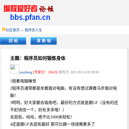
社区首页
—
程序员人生
回 帖
发 新 帖
主题：程序员如何锻炼身体
yaozheng
[专家分：28410]
发布于 2002-09-14 09:08:00
1抱着电脑睡觉
2程序员通常都是坐着面对电脑，有没有想过蹲着马步面对电
脑！
3呵呵，好大家都去锻炼吧，最好的方式就是跟GF（没有的还
不赶快找一个，好处多多哦！）
去逛街，哈哈，绝不比1000米轻松！
4还是跟GF去逛街最好 那可比踢一场球赛累多了