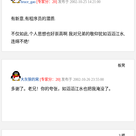
bruce_gao
[专家分：20]
发布于 2002-10-25 14:21:00
有新意,有程序员的潜质.
不仅如此,个人思想也好崇高啊.我对兄弟的敬仰犹如滔滔江水,
连绵不绝!
板凳
大灰狼的窝
[专家分：20]
发布于 2002-10-26 23:55:00
多谢了。老兄！你的夸张，如滔滔江水也把我淹没了。
3 楼