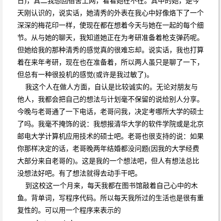
日)，其二我想回宿舍上网，看看她在不在。其中的她，是今
天刚认识的，说实话，她清秀的外表在我心中好像烙下了一个
深深的梅花印一样，使现在都在想着今天与她在一起的每个细
节。从与她的聊天，我知道她正在为考研准备着枪支弹药呢。
但她给我的那种清秀的感觉真的很难忘却。说实话，我也打算
着在来年考研，现在也在准备着，所以两人虽只是聊了一下，
但总有一种很投机的感觉(或许是我过敏了)。
我这个人在做人方面，自认是比较诚实的。无论对朋友与
他人，我都会把自己的想法与计划毫不保留的说给别人分享。
今晚与老哥通了一下电话，老哥问我，决定考哪所大学的硕士
了吗。我毫不掩饰的说：我想报清华大学的软件学院或是北京
邮电大学计算机应用技术的硕士吧。老哥也很支持的说：如果
你那样决定的话，老哥晚两年结婚都没问题(因我的大学经费
大部分来自老哥的)。这是我的一个想法吧，但人有想法总比
没想法好吧。有了想法就得去动手干吧。
到这校这一个月来，每天我都在图书馆敲着自己心中的木
鱼。背单词，写程序代码。所以每天我所过的生活也是很有重
复性的。可以用一个程序来表示的