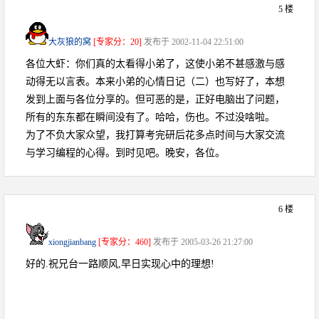
5 楼
大灰狼的窝
[专家分：20]
发布于 2002-11-04 22:51:00
各位大虾：你们真的太看得小弟了，这使小弟不甚感激与感
动得无以言表。本来小弟的心情日记（二）也写好了，本想
发到上面与各位分享的。但可恶的是，正好电脑出了问题，
所有的东东都在瞬间没有了。哈哈，伤也。不过没啥啦。
为了不负大家众望，我打算考完研后花多点时间与大家交流
与学习编程的心得。到时见吧。晚安，各位。
6 楼
xiongjianbang
[专家分：460]
发布于 2005-03-26 21:27:00
好的.祝兄台一路顺风,早日实现心中的理想!