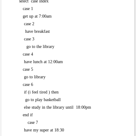
select case index
case 1
get up at 7:00am
case 2
have breakfast
case 3
go to the library
case 4
have lunch at 12:00am
case 5
go to library
case 6
if (i feel tired ) then
go to play basketball
else study in the library until 18:00pm
end if
case 7
have my super at 18:30