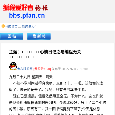
社区首页
—
程序员人生
回 帖
发 新 帖
主题：++++++++心情日记之与编程无关
+++++++++++
大灰狼的窝
[专家分：20]
发布于 2002-09-30 21:27:00
九月二十九日 星期天 阴天
不知不觉时间过得真快啊。又到了十。一啦。该放假的放
假了，该玩的玩去了。我呢，只有与书本陪伴啦。
现在已是凌晨，但我依然睡意全无。不为什么，这也许就
是我长期搞编程搞出的恶习吧。今晚比较好，只上了二个小时
的图书馆。原因有二，其一图书馆提前下班了(今天是休息