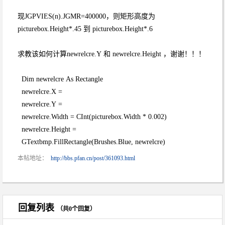
现JGPVIES(n).JGMR=400000，则矩形高度为
picturebox.Height*.45 到 picturebox.Height*.6
求教该如何计算newrelcre.Y 和 newrelcre.Height ，谢谢！！！
Dim newrelcre As Rectangle
newrelcre.X =
newrelcre.Y =
newrelcre.Width = CInt(picturebox.Width * 0.002)
newrelcre.Height =
GTextbmp.FillRectangle(Brushes.Blue, newrelcre)
本帖地址：
http://bbs.pfan.cn/post/361093.html
回复列表
（共0个回复）