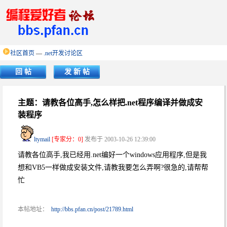
社区首页
—
.net开发讨论区
回 帖
发 新 帖
主题：请教各位高手,怎么样把.net程序编译并做成安
装程序
ltymail
[专家分：0]
发布于 2003-10-26 12:39:00
请教各位高手,我已经用.net编好一个windows应用程序,但是我
想和VB5一样做成安装文件,请教我要怎么弄啊?很急的,请帮帮
忙
本帖地址：
http://bbs.pfan.cn/post/21789.html