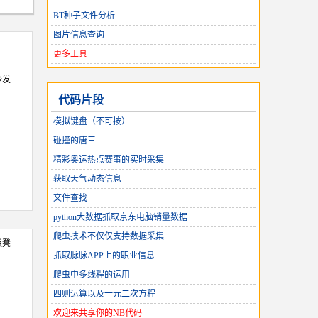
BT种子文件分析
图片信息查询
更多工具
沙发
代码片段
模拟键盘（不可按）
碰撞的唐三
精彩奥运热点赛事的实时采集
获取天气动态信息
文件查找
python大数据抓取京东电脑销量数据
爬虫技术不仅仅支持数据采集
板凳
抓取脉脉APP上的职业信息
爬虫中多线程的运用
四则运算以及一元二次方程
欢迎来共享你的NB代码