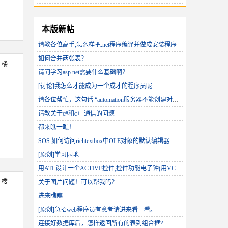
本版新帖
请教各位高手,怎么样把.net程序编译并做成安装程序
如何合并两张表？
3 楼
请问学习asp.net需要什么基础啊？
[讨论]我怎么才能成为一个成才的程序员呢
请各位帮忙，这句话 “automation服务器不能创建对象”是什么意思？
请教关于c#和c++通信的问题
都来瞧一瞧！
SOS:如何访问richtextbox中OLE对象的默认编辑器
[原创]学习园地
用ATL设计一个ACTIVE控件,控件功能电子钟(用VC.NET)
4 楼
关于图片问题！可以帮我吗？
进来瞧瞧
[原创]急招web程序员有意者请进来看一看。
连接好数据库后，怎样返回所有的表到组合框?