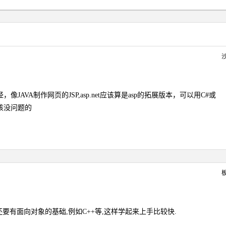
制作的途径，像JAVA制作网页的JSP,asp.net应该算是asp的拓展版本，可以用C#或
应该没问题的
解,还要有面向对象的基础,例如C++等,这样学起来上手比较快.