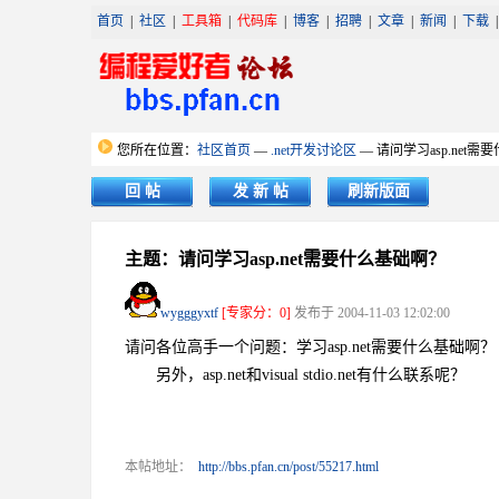
首页
|
社区
|
工具箱
|
代码库
|
博客
|
招聘
|
文章
|
新闻
|
下载
您所在位置：
社区首页
—
.net开发讨论区
— 请问学习asp.net
回 帖
发 新 帖
刷新版面
主题：请问学习asp.net需要什么基础啊？
wygggyxtf
[专家分：0]
发布于 2004-11-03 12:02:00
请问各位高手一个问题：学习asp.net需要什么基础啊？
另外，asp.net和visual stdio.net有什么联系呢？
本帖地址：
http://bbs.pfan.cn/post/55217.html